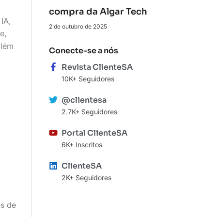
compra da Algar Tech
IA,
2 de outubro de 2025
e,
além
Conecte-se a nós
Revista ClienteSA
10K+ Seguidores
@clientesa
2.7K+ Seguidores
Portal ClienteSA
6K+ Inscritos
ClienteSA
2K+ Seguidores
es de