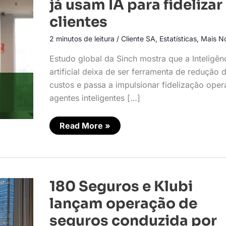
já usam IA para fidelizar
empresas
já
clientes
usam
IA
2 minutos de leitura
/
Cliente SA
,
Estatísticas
,
Mais No
para
fidelizar
clientes
Estudo global da Sinch mostra que a Inteligên
artificial deixa de ser ferramenta de redução 
custos e passa a impulsionar fidelização ope
agentes inteligentes […]
Read More »
180
180 Seguros e Klubi
Seguros
e
lançam operação de
Klubi
lançam
seguros conduzida por
operação