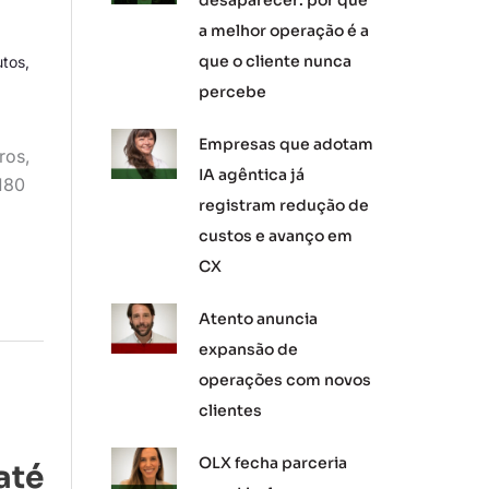
desaparecer: por que
a melhor operação é a
que o cliente nunca
utos
,
percebe
Empresas que adotam
ros,
IA agêntica já
180
registram redução de
custos e avanço em
CX
Atento anuncia
expansão de
operações com novos
clientes
OLX fecha parceria
até