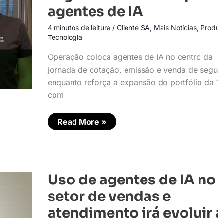
de
agentes de IA
seguros
conduzida
por
4 minutos de leitura
/
Cliente SA
,
Mais Notícias
,
Prod
agentes
Tecnologia
de
IA
Operação coloca agentes de IA no centro da
jornada de cotação, emissão e venda de segu
enquanto reforça a expansão do portfólio da 
com
Read More »
Uso
Uso de agentes de IA no
de
agentes
setor de vendas e
de
IA
atendimento irá evoluir 
no