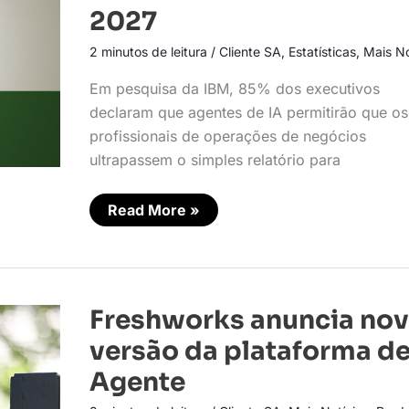
setor
2027
de
vendas
e
2 minutos de leitura
/
Cliente SA
,
Estatísticas
,
Mais No
atendimento
irá
Em pesquisa da IBM, 85% dos executivos
evoluir
até
declaram que agentes de IA permitirão que os
2027
profissionais de operações de negócios
ultrapassem o simples relatório para
Read More »
Freshworks
Freshworks anuncia no
anuncia
nova
versão da plataforma de
versão
da
Agente
plataforma
de