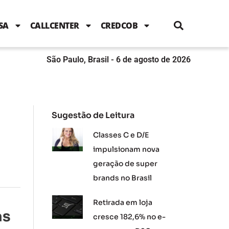
i
c
i
u
n
s
l
e
t
t
k
t
e
b
t
u
e
a
SA
CALLCENTER
CREDCOB
o
e
b
d
g
o
r
e
i
r
k
n
a
m
São Paulo, Brasil - 6 de agosto de 2026
Sugestão de Leitura
Classes C e D/E
impulsionam nova
geração de super
brands no Brasil
Retirada em loja
as
cresce 182,6% no e-