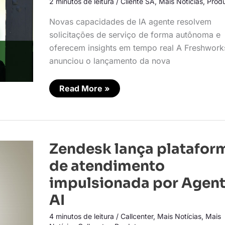
2 minutos de leitura
/
Cliente SA
,
Mais Notícias
,
Prod
IA
Agente
Novas capacidades de IA agente resolvem
solicitações de serviço de forma autônoma e
oferecem insights em tempo real A Freshwork
anunciou o lançamento da nova
Read More »
Zendesk
Zendesk lança platafor
lança
plataforma
de atendimento
de
atendimento
impulsionada por Agent
impulsionada
por
AI
Agentic
AI
4 minutos de leitura
/
Callcenter
,
Mais Notícias
,
Mais