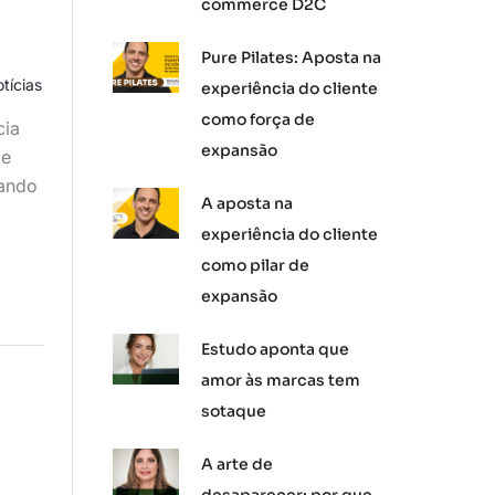
commerce D2C
Pure Pilates: Aposta na
tícias
experiência do cliente
como força de
cia
expansão
de
rando
A aposta na
experiência do cliente
como pilar de
expansão
Estudo aponta que
amor às marcas tem
sotaque
A arte de