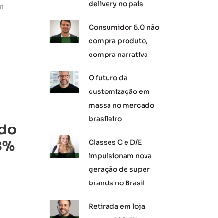
delivery no país
im
Consumidor 6.0 não
compra produto,
compra narrativa
O futuro da
customização em
massa no mercado
brasileiro
 do
8%
Classes C e D/E
impulsionam nova
geração de super
brands no Brasil
Retirada em loja