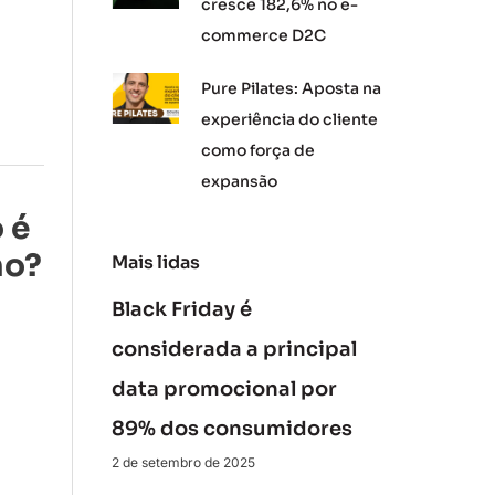
cresce 182,6% no e-
commerce D2C
Pure Pilates: Aposta na
experiência do cliente
como força de
expansão
 é
mo?
Mais lidas
Black Friday é
considerada a principal
data promocional por
89% dos consumidores
2 de setembro de 2025