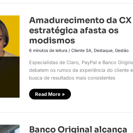
Amadurecimento
Amadurecimento da CX
da
CX
estratégica afasta os
estratégica
afasta
modismos
os
modismos
6 minutos de leitura
/
Cliente SA
,
Destaque
,
Gestão
Especialistas de Claro, PayPal e Banco Origina
debatem os rumos da experiência do cliente 
busca de resultados mais consistentes
Read More »
Banco
Banco Original alcança
Original