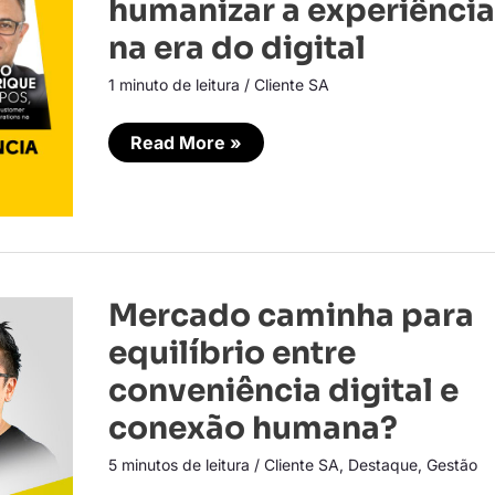
humanizar a experiência
de
humanizar
na era do digital
a
experiência
1 minuto de leitura
/
Cliente SA
na
era
do
digital
Read More »
Mercado
Mercado caminha para
caminha
para
equilíbrio entre
equilíbrio
entre
conveniência digital e
conveniência
digital
conexão humana?
e
conexão
humana?
5 minutos de leitura
/
Cliente SA
,
Destaque
,
Gestão