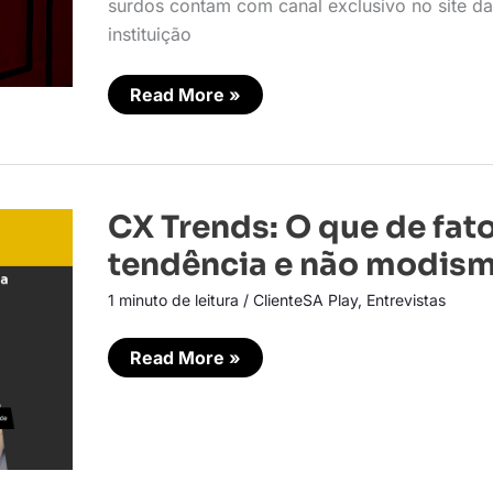
surdos contam com canal exclusivo no site da
instituição
Read More »
CX
CX Trends: O que de fato
Trends:
O
tendência e não modis
que
de
1 minuto de leitura
/
ClienteSA Play
,
Entrevistas
fato
é
tendência
e
Read More »
não
modismo?