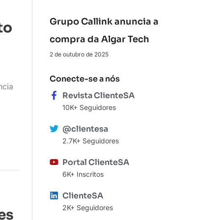
Grupo Callink anuncia a
to
compra da Algar Tech
2 de outubro de 2025
Conecte-se a nós
ncia
Revista ClienteSA
10K+ Seguidores
@clientesa
2.7K+ Seguidores
Portal ClienteSA
6K+ Inscritos
ClienteSA
2K+ Seguidores
es