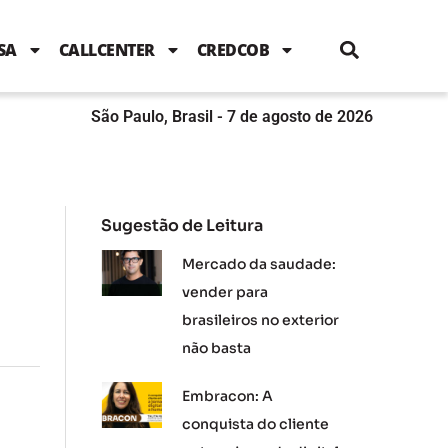
i
c
i
u
n
s
l
e
t
t
k
t
e
b
t
u
e
a
SA
CALLCENTER
CREDCOB
o
e
b
d
g
o
r
e
i
r
k
n
a
m
São Paulo, Brasil - 7 de agosto de 2026
Sugestão de Leitura
Mercado da saudade:
vender para
brasileiros no exterior
não basta
Embracon: A
conquista do cliente