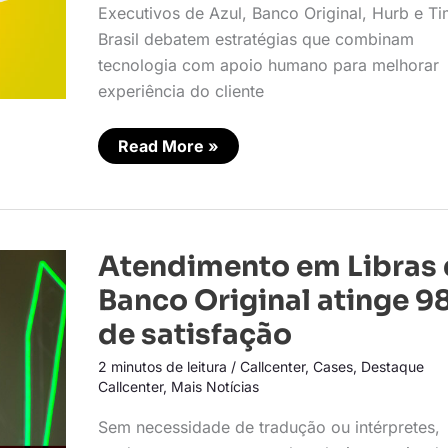
Executivos de Azul, Banco Original, Hurb e T
Brasil debatem estratégias que combinam
tecnologia com apoio humano para melhorar
experiência do cliente
Read More »
Atendimento
Atendimento em Libras
em
Libras
Banco Original atinge 9
do
Banco
de satisfação
Original
atinge
2 minutos de leitura
/
Callcenter
,
Cases
,
Destaque
98%
de
Callcenter
,
Mais Notícias
satisfação
Sem necessidade de tradução ou intérpretes,