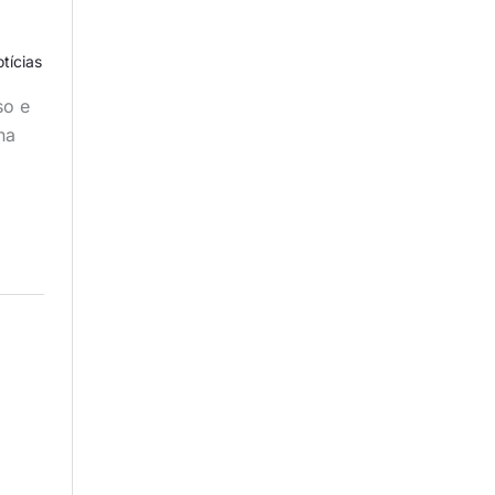
tícias
so e
na