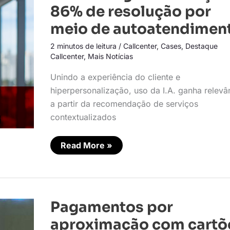
alcança
86% de resolução por
86%
de
meio de autoatendimen
resolução
por
2 minutos de leitura
/
Callcenter
,
Cases
,
Destaque
meio
de
Callcenter
,
Mais Notícias
autoatendimento
Unindo a experiência do cliente e
hiperpersonalização, uso da I.A. ganha relevâ
a partir da recomendação de serviços
contextualizados
Read More »
Pagamentos
Pagamentos por
por
aproximação
aproximação com cartõ
com