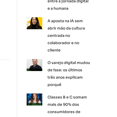
entre a jornada digital
e a humana
A aposta na IA sem
abrir mão da cultura
centrada no
colaborador e no
cliente
O varejo digital mudou
de fase: os últimos
três anos explicam
porquê
Classes B e C somam
mais de 90% dos
consumidores de