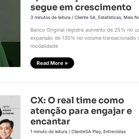
cartões
segue em crescimento
segue
em
3 minutos de leitura
/
Cliente SA
,
Estatísticas
,
Mais No
crescimento
Banco Original registra aumento de 25% no u
expansão de 130% no volume transacionado 
modalidade
Read More »
CX:
CX: O real time como
O
real
atenção para engajar e
time
como
encantar
atenção
para
1 minuto de leitura
/
ClienteSA Play
,
Entrevistas
engajar
e