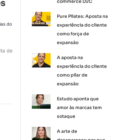
es
commerce D2C
Pure Pilates: Aposta na
ias do
experiência do cliente
como força de
expansão
ita de
A aposta na
experiência do cliente
como pilar de
expansão
Estudo aponta que
amor às marcas tem
sotaque
A arte de