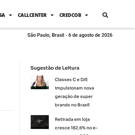
i
c
i
u
n
s
l
e
t
t
k
t
e
b
t
u
e
a
SA
CALLCENTER
CREDCOB
o
e
b
d
g
o
r
e
i
r
k
n
a
m
São Paulo, Brasil - 6 de agosto de 2026
Sugestão de Leitura
Classes C e D/E
impulsionam nova
geração de super
brands no Brasil
Retirada em loja
cresce 182,6% no e-