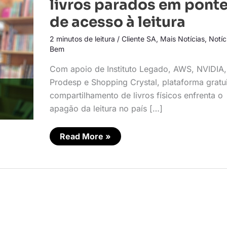
livros parados em pont
parados
em
de acesso à leitura
pontes
de
2 minutos de leitura
/
Cliente SA
,
Mais Notícias
,
Notíc
acesso
à
Bem
leitura
Com apoio de Instituto Legado, AWS, NVIDIA,
Prodesp e Shopping Crystal, plataforma gratu
compartilhamento de livros físicos enfrenta o
apagão da leitura no país […]
Read More »