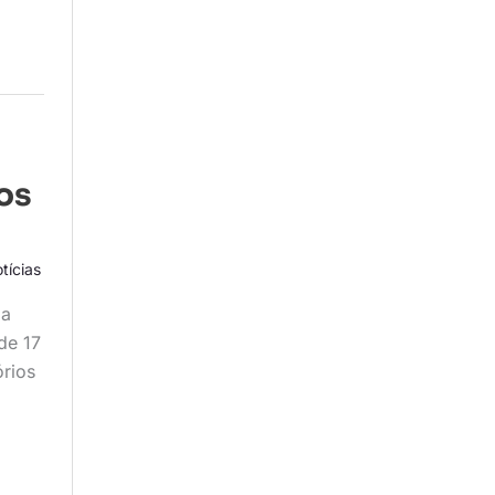
os
tícias
ia
de 17
órios