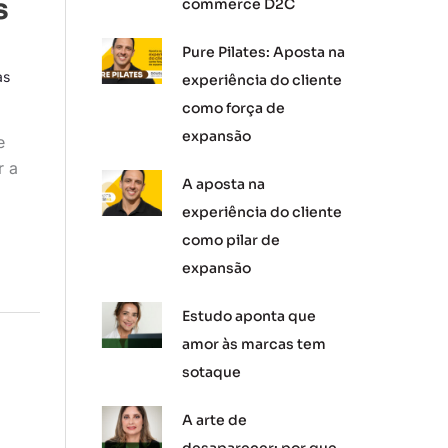
s
commerce D2C
Pure Pilates: Aposta na
as
experiência do cliente
como força de
expansão
e
r a
A aposta na
experiência do cliente
como pilar de
expansão
Estudo aponta que
amor às marcas tem
sotaque
A arte de