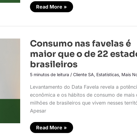
Read More »
Consumo
Consumo nas favelas é
nas
favelas
maior que o de 22 estad
é
maior
brasileiros
que
o
5 minutos de leitura
/
Cliente SA
,
Estatísticas
,
Mais No
de
22
estados
Levantamento do Data Favela revela a potênc
brasileiros
econômica e os hábitos de consumo de mais 
milhões de brasileiros que vivem nesses territ
Apesar
Read More »