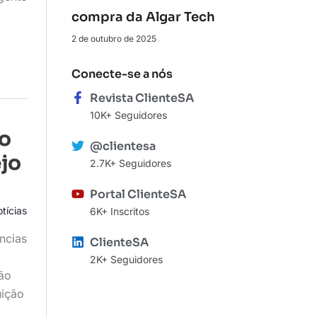
compra da Algar Tech
2 de outubro de 2025
Conecte-se a nós
Revista ClienteSA
10K+ Seguidores
 o
@clientesa
jo
2.7K+ Seguidores
Portal ClienteSA
tícias
6K+ Inscritos
ncias
ClienteSA
2K+ Seguidores
ção
uição