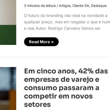
público
3 minutos de leitura
/
Artigos
,
Cliente SA
,
Destaque
exausto?
O futuro do branding não está na novidade a
qualquer preço, mas em resgatar o que é hu
e real Autor: Rodrigo Cerveira Vamos ser
Read More »
Em
Em cinco anos, 42% das
cinco
anos,
empresas de varejo e
42%
das
consumo passaram a
empresas
de
competir em novos
varejo
e
setores
consumo
passaram