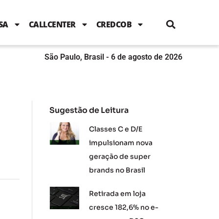
i
c
i
u
n
s
l
e
t
t
k
t
e
b
t
u
e
a
SA
CALLCENTER
CREDCOB
o
e
b
d
g
o
r
e
i
r
k
n
a
m
São Paulo, Brasil - 6 de agosto de 2026
Sugestão de Leitura
Classes C e D/E
impulsionam nova
geração de super
brands no Brasil
Retirada em loja
cresce 182,6% no e-