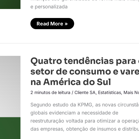
e personalizada
Read More »
Quatro
Quatro tendências para
tendências
para
setor de consumo e vare
o
setor
na América do Sul
de
consumo
2 minutos de leitura
/
Cliente SA
,
Estatísticas
,
Mais No
e
varejo
na
Segundo estudo da KPMG, as novas circunstâ
América
do
globais evidenciam a necessidade de
Sul
reestruturação voltada para otimizar a opera
das empresas, obtenção de insumos e distrib