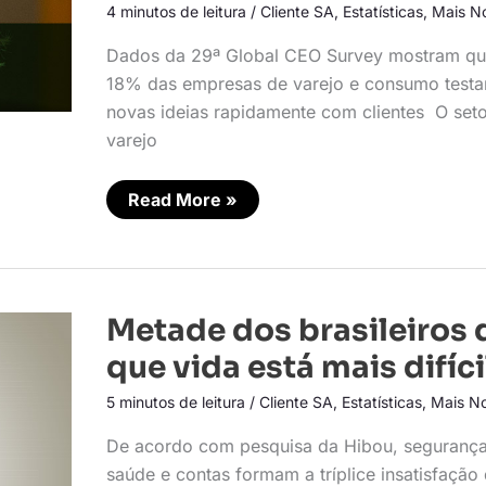
a
4 minutos de leitura
/
Cliente SA
,
Estatísticas
,
Mais No
competir
em
Dados da 29ª Global CEO Survey mostram q
novos
setores
18% das empresas de varejo e consumo test
novas ideias rapidamente com clientes O set
varejo
Read More »
Metade
Metade dos brasileiros 
dos
brasileiros
que vida está mais difíci
diz
que
5 minutos de leitura
/
Cliente SA
,
Estatísticas
,
Mais No
vida
está
mais
De acordo com pesquisa da Hibou, segurança
difícil
saúde e contas formam a tríplice insatisfação