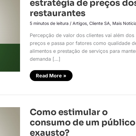
estratégia de preços do
na
estratégia
restaurantes
de
preços
5 minutos de leitura
/
Artigos
,
Cliente SA
,
Mais Notíci
dos
restaurantes
Percepção de valor dos clientes vai além dos
preços e passa por fatores como qualidade d
alimentos e prestação de serviços para mante
demanda […]
Read More »
Como
Como estimular o
estimular
o
consumo de um público
consumo
de
exausto?
um