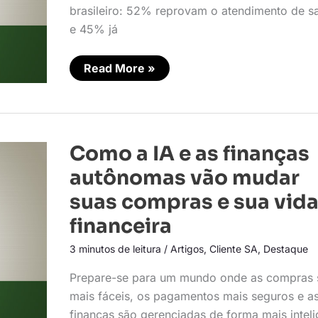
brasileiro: 52% reprovam o atendimento de s
e 45% já
Read More »
Como
Como a IA e as finanças
a
IA
autônomas vão mudar
e
as
suas compras e sua vid
finanças
autônomas
financeira
vão
mudar
suas
3 minutos de leitura
/
Artigos
,
Cliente SA
,
Destaque
compras
e
Prepare-se para um mundo onde as compras 
sua
vida
mais fáceis, os pagamentos mais seguros e a
financeira
finanças são gerenciadas de forma mais inteli