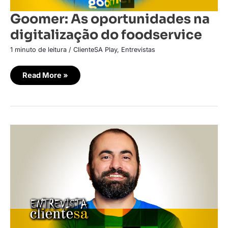
Goomer: As oportunidades na
digitalização do foodservice
1 minuto de leitura
/
ClienteSA Play
,
Entrevistas
Read More »
Os
avanços
na
experiência
do
clientes
com
a
digitalização
do
foodservice