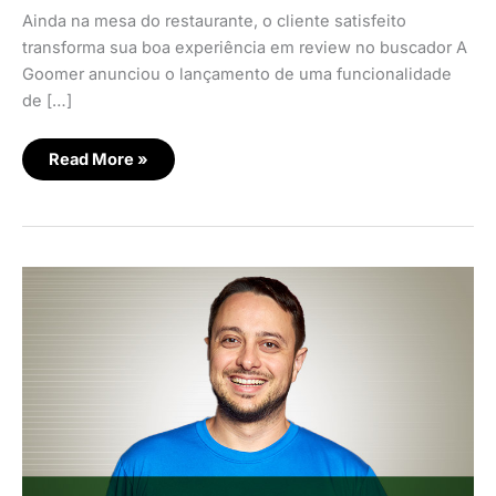
Ainda na mesa do restaurante, o cliente satisfeito
transforma sua boa experiência em review no buscador A
Goomer anunciou o lançamento de uma funcionalidade
de […]
Read More »
Goomer
lança
totem
de
autoatendimento
vertical