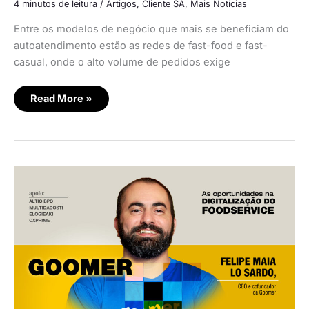
4 minutos de leitura
/
Artigos
,
Cliente SA
,
Mais Notícias
Entre os modelos de negócio que mais se beneficiam do
autoatendimento estão as redes de fast-food e fast-
casual, onde o alto volume de pedidos exige
Read More »
Goomer:
As
oportunidades
na
digitalização
do
foodservice