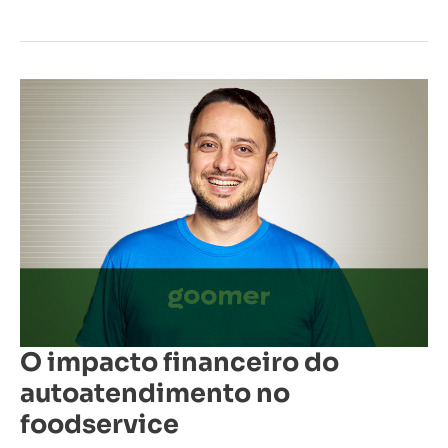
O
impacto
financeiro
do
autoatendimento
no
foodservice
O impacto financeiro do
autoatendimento no
foodservice