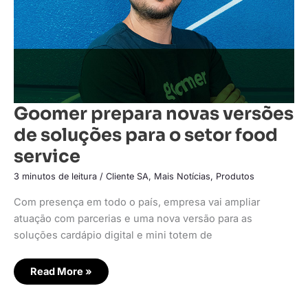
setor
food
service
Goomer prepara novas versões
de soluções para o setor food
service
3 minutos de leitura
/
Cliente SA
,
Mais Notícias
,
Produtos
Com presença em todo o país, empresa vai ampliar
atuação com parcerias e uma nova versão para as
soluções cardápio digital e mini totem de
Read More »