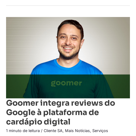
Goomer
integra
reviews
do
Google
à
plataforma
de
cardápio
digital
Goomer integra reviews do
Google à plataforma de
cardápio digital
1 minuto de leitura
/
Cliente SA
,
Mais Notícias
,
Serviços