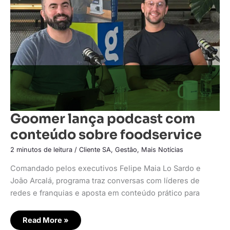
conteúdo
sobre
foodservice
Goomer lança podcast com
conteúdo sobre foodservice
2 minutos de leitura
/
Cliente SA
,
Gestão
,
Mais Notícias
Comandado pelos executivos Felipe Maia Lo Sardo e
João Arcalá, programa traz conversas com líderes de
redes e franquias e aposta em conteúdo prático para
Read More »