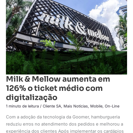
&
Mellow
aumenta
em
126%
o
ticket
médio
com
digitalização
Milk & Mellow aumenta em
126% o ticket médio com
digitalização
1 minuto de leitura
/
Cliente SA
,
Mais Notícias
,
Mobile
,
On-Line
Com a adoção da tecnologia da Goomer, hamburgueria
reduziu erros no atendimento dos pedidos e melhorou a
experiência dos clientes Após implementar os cardápios