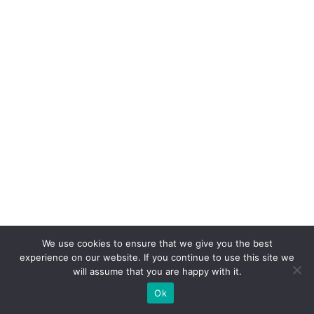
ta
m
I
A
a
g
ê
n
ti
c
a
já
We use cookies to ensure that we give you the best
r
experience on our website. If you continue to use this site we
e
will assume that you are happy with it.
gi
Ok
st