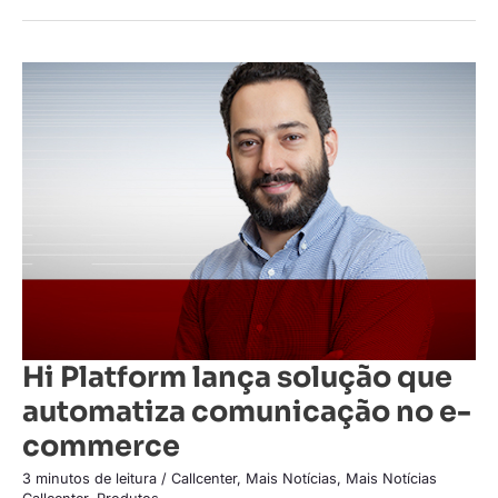
Hi
Platform
lança
solução
que
automatiza
comunicação
no
e-
commerce
Hi Platform lança solução que
automatiza comunicação no e-
commerce
3 minutos de leitura
/
Callcenter
,
Mais Notícias
,
Mais Notícias