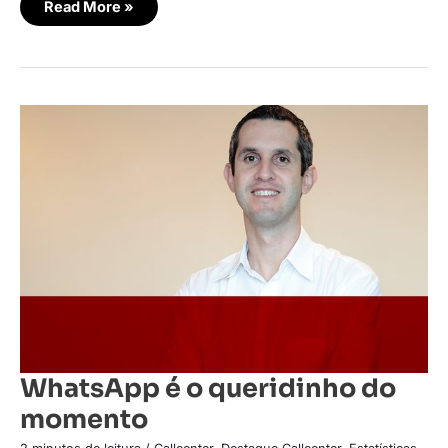
Read More »
WhatsApp
é
o
queridinho
do
momento
WhatsApp é o queridinho do
momento