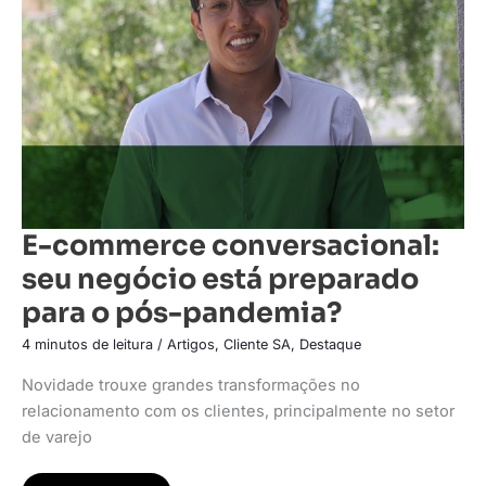
negócio
está
preparado
para
o
pós-
pandemia?
E-commerce conversacional:
seu negócio está preparado
para o pós-pandemia?
4 minutos de leitura
/
Artigos
,
Cliente SA
,
Destaque
Novidade trouxe grandes transformações no
relacionamento com os clientes, principalmente no setor
de varejo