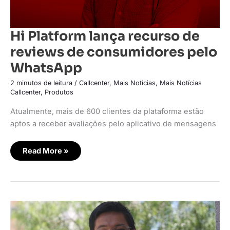
Hi Platform lança recurso de
reviews de consumidores pelo
WhatsApp
2 minutos de leitura
/
Callcenter
,
Mais Notícias
,
Mais Notícias
Callcenter
,
Produtos
Atualmente, mais de 600 clientes da plataforma estão
aptos a receber avaliações pelo aplicativo de mensagens
Read More »
E-
commerce
conversacional:
seu