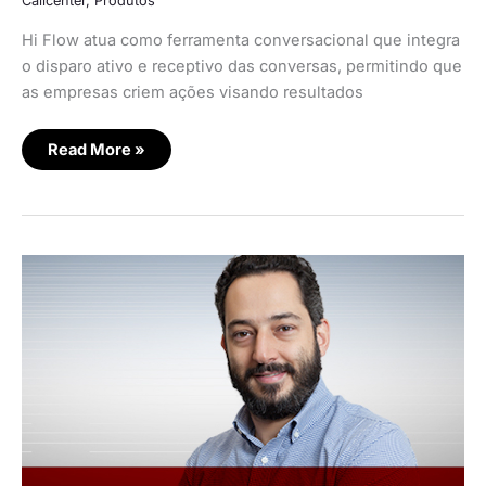
Callcenter
,
Produtos
Hi Flow atua como ferramenta conversacional que integra
o disparo ativo e receptivo das conversas, permitindo que
as empresas criem ações visando resultados
Read More »
Hi
Platform
lança
recurso
de
reviews
de
consumidores
pelo
WhatsApp