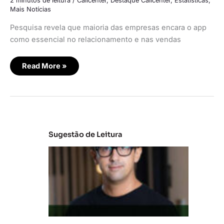
2 minutos de leitura
/
Callcenter
,
Destaque Callcenter
,
Estatísticas
,
Mais Notícias
Pesquisa revela que maioria das empresas encara o app
como essencial no relacionamento e nas vendas
Read More »
Sugestão de Leitura
M
e
r
c
a
d