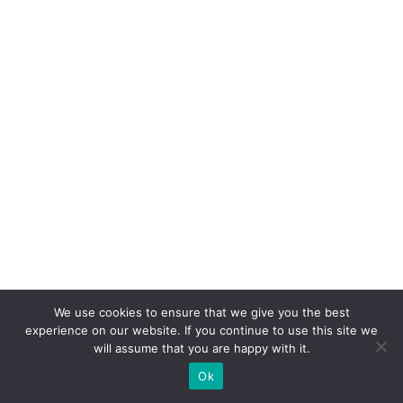
2,
6
%
n
o
e
-
c
o
m
m
e
We use cookies to ensure that we give you the best
r
experience on our website. If you continue to use this site we
c
will assume that you are happy with it.
e
Ok
D