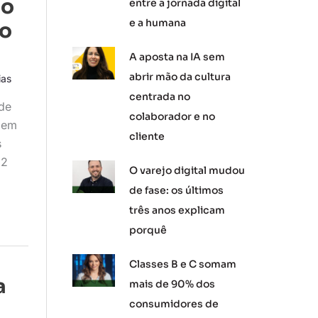
do
entre a jornada digital
e a humana
to
A aposta na IA sem
abrir mão da cultura
ias
centrada no
de
colaborador e no
u em
cliente
s
22
O varejo digital mudou
de fase: os últimos
três anos explicam
porquê
Classes B e C somam
a
mais de 90% dos
consumidores de