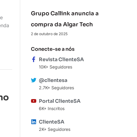
Grupo Callink anuncia a
de
compra da Algar Tech
enda
2 de outubro de 2025
Conecte-se a nós
Revista ClienteSA
10K+ Seguidores
@clientesa
2.7K+ Seguidores
no
Portal ClienteSA
6K+ Inscritos
ClienteSA
2K+ Seguidores
a