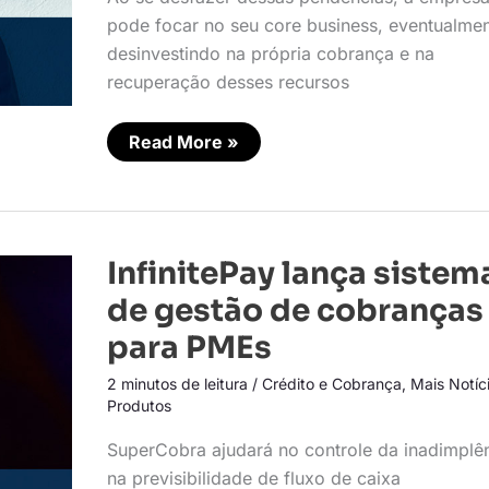
pode focar no seu core business, eventualme
desinvestindo na própria cobrança e na
recuperação desses recursos
Read More »
InfinitePay
InfinitePay lança sistem
lança
sistema
de gestão de cobranças
de
gestão
para PMEs
de
cobranças
2 minutos de leitura
/
Crédito e Cobrança
,
Mais Notíc
para
PMEs
Produtos
SuperCobra ajudará no controle da inadimplê
na previsibilidade de fluxo de caixa