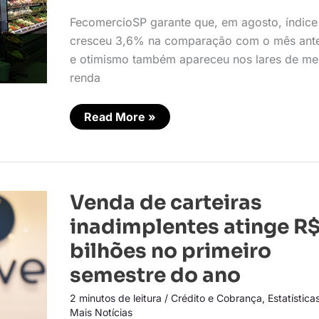
fevereiro
de
FecomercioSP garante que, em agosto, índice
2015
cresceu 3,6% na comparação com o mês ante
e otimismo também apareceu nos lares de me
renda
Read More »
Venda
Venda de carteiras
de
carteiras
inadimplentes atinge R$
inadimplentes
atinge
bilhões no primeiro
R$
17
semestre do ano
bilhões
no
primeiro
2 minutos de leitura
/
Crédito e Cobrança
,
Estatística
semestre
Mais Notícias