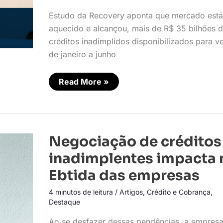
do
ano
Estudo da Recovery aponta que mercado está
aquecido e alcançou, mais de R$ 35 bilhões 
créditos inadimplidos disponibilizados para v
de janeiro a junho
Read More »
Negociação
Negociação de créditos
de
créditos
inadimplentes impacta 
inadimplentes
impacta
Ebtida das empresas
no
Ebtida
4 minutos de leitura
/
Artigos
,
Crédito e Cobrança
,
das
empresas
Destaque
Ao se desfazer dessas pendências, a empres