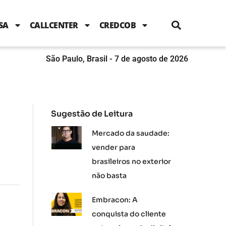
i
c
i
u
n
s
l
e
t
t
k
t
e
b
t
u
e
a
SA
CALLCENTER
CREDCOB
o
e
b
d
g
o
r
e
i
r
k
n
a
m
São Paulo, Brasil - 7 de agosto de 2026
Sugestão de Leitura
Mercado da saudade:
vender para
brasileiros no exterior
não basta
Embracon: A
conquista do cliente