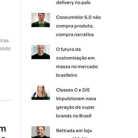
delivery no país
Consumidor 6.0 não
compra produto,
compra narrativa
iras
sendo
O futuro da
customização em
massa no mercado
brasileiro
Classes C e D/E
impulsionam nova
geração de super
brands no Brasil
am
Retirada em loja