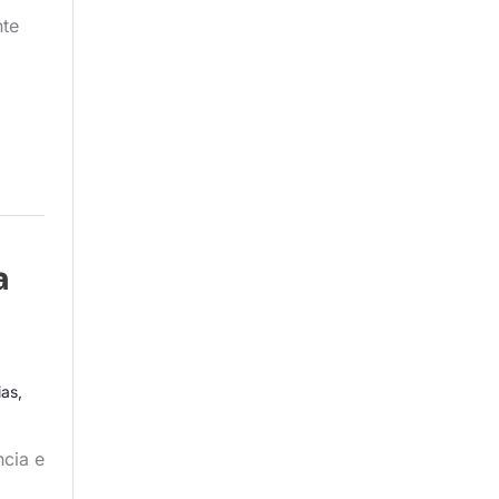
nte
a
ias
,
ncia e