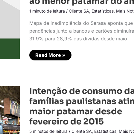
ao menor patamar do a
de
crédito
1 minuto de leitura
/
Cliente SA
,
Estatísticas
,
Mais Not
chegam
ao
menor
Mapa de inadimplência do Serasa aponta que
patamar
do
pendências junto a bancos e cartões diminuír
ano
31,9% para 28,9% das dívidas desde maio
Read More »
Intenção
Intenção de consumo d
de
consumo
famílias paulistanas ati
das
famílias
maior patamar desde
paulistanas
atinge
fevereiro de 2015
maior
patamar
desde
5 minutos de leitura
/
Cliente SA
,
Estatísticas
,
Mais No