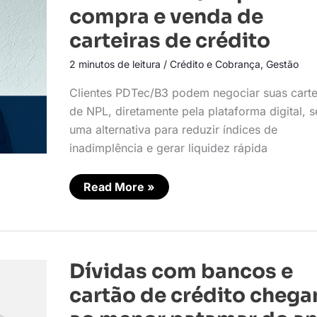
a
compra e venda de
PDTec/B3
para
carteiras de crédito
compra
e
venda
2 minutos de leitura
/
Crédito e Cobrança
,
Gestão
de
carteiras
Clientes PDTec/B3 podem negociar suas carte
de
crédito
de NPL, diretamente pela plataforma digital, 
uma alternativa para reduzir índices de
inadimplência e gerar liquidez rápida
Read More »
Dívidas
Dívidas com bancos e
com
bancos
cartão de crédito cheg
e
cartão