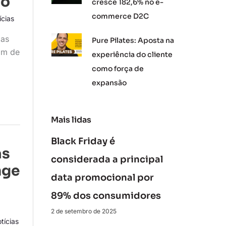
no
cresce 182,6% no e-
commerce D2C
ícias
 as
Pure Pilates: Aposta na
am de
experiência do cliente
como força de
expansão
Mais lidas
Black Friday é
as
considerada a principal
nge
data promocional por
89% dos consumidores
2 de setembro de 2025
tícias