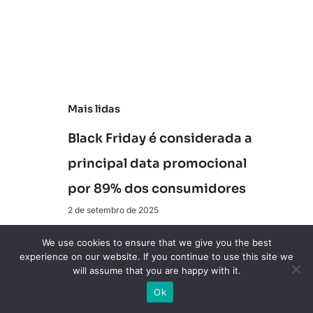
n
s
ã
o
Mais lidas
Black Friday é considerada a
principal data promocional
por 89% dos consumidores
2 de setembro de 2025
We use cookies to ensure that we give you the best
O C-Level precisa olhar para
experience on our website. If you continue to use this site we
will assume that you are happy with it.
os bots de IA como parte do
Ok
board