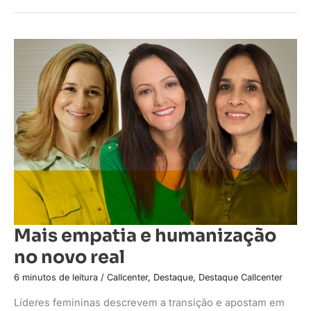
Mais
empatia
e
humanização
no
novo
real
Mais empatia e humanização
no novo real
6 minutos de leitura
/
Callcenter
,
Destaque
,
Destaque Callcenter
Líderes femininas descrevem a transição e apostam em