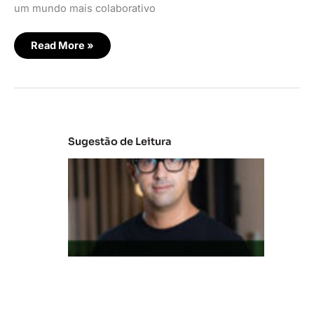
um mundo mais colaborativo
Read More »
Sugestão de Leitura
M
e
r
c
a
d
o
d