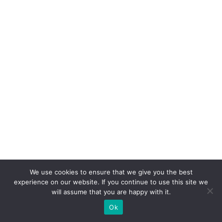
a
di
gi
ta
l
e
a
h
u
m
a
n
We use cookies to ensure that we give you the best
a
experience on our website. If you continue to use this site we
will assume that you are happy with it.
Ok
Mais lidas