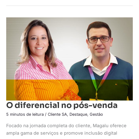
O
diferencial
no
pós-
venda
O diferencial no pós-venda
5 minutos de leitura
/
Cliente SA
,
Destaque
,
Gestão
Focado na jornada completa do cliente, Magalu oferece
ampla gama de serviços e promove inclusão digital