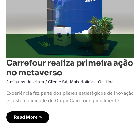
Carrefour realiza primeira ação
no metaverso
2 minutos de leitura
/
Cliente SA
,
Mais Notícias
,
On-Line
Experiência faz parte dos pilares estratégicos de inovação
e sustentabilidade do Grupo Carrefour globalmente
Read More »