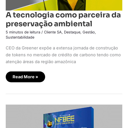
A tecnologia como parceira da
preservação ambiental
5 minutos de leitura
/
Cliente SA
,
Destaque
,
Gestão
,
Sustentabilidade
CEO da Greener expõe a extensa jornada de construção
de tokens no mercado de crédito de carbono tendo como
atenção áreas da região amazônica
Read More »
Carrefour
realiza
primeira
ação
no
metaverso