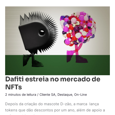
Dafiti
estreia
no
mercado
de
NFTs
Dafiti estreia no mercado de
NFTs
2 minutos de leitura
/
Cliente SA
,
Destaque
,
On-Line
Depois da criação do mascote D-zão, a marca lança
tokens que dão descontos por um ano, além de apoio a