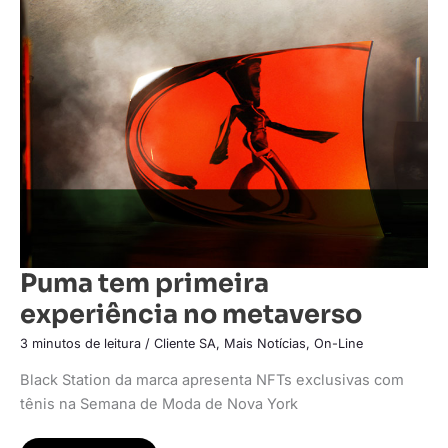
Puma
tem
primeira
experiência
no
metaverso
Puma tem primeira
experiência no metaverso
3 minutos de leitura
/
Cliente SA
,
Mais Notícias
,
On-Line
Black Station da marca apresenta NFTs exclusivas com
tênis na Semana de Moda de Nova York