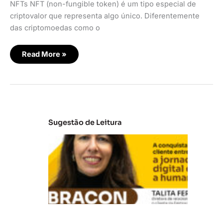
NFTs NFT (non-fungible token) é um tipo especial de
criptovalor que representa algo único. Diferentemente
das criptomoedas como o
Read More »
Sugestão de Leitura
E
m
b
ra
c
o