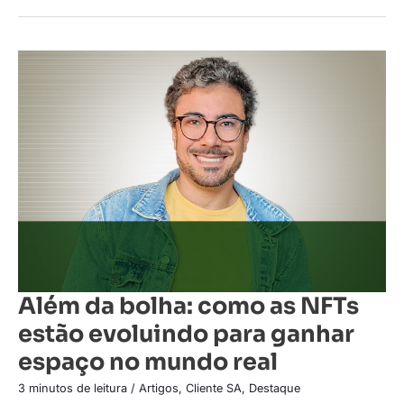
Além
da
bolha:
como
as
NFTs
estão
evoluindo
para
ganhar
espaço
no
mundo
real
Além da bolha: como as NFTs
estão evoluindo para ganhar
espaço no mundo real
3 minutos de leitura
/
Artigos
,
Cliente SA
,
Destaque