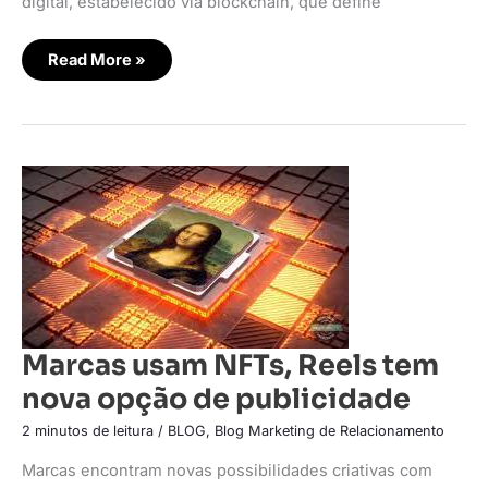
digital, estabelecido via blockchain, que define
Read More »
Marcas
usam
NFTs,
Reels
tem
nova
opção
de
publicidade
Marcas usam NFTs, Reels tem
nova opção de publicidade
2 minutos de leitura
/
BLOG
,
Blog Marketing de Relacionamento
Marcas encontram novas possibilidades criativas com