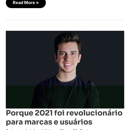
Read More »
Porque
2021
foi
revolucionário
para
marcas
e
usuários
Porque 2021 foi revolucionário
para marcas e usuários