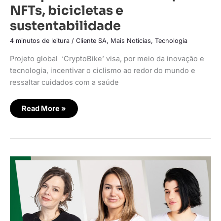
NFTs, bicicletas e
sustentabilidade
4 minutos de leitura
/
Cliente SA
,
Mais Notícias
,
Tecnologia
Projeto global ‘CryptoBike’ visa, por meio da inovação e
tecnologia, incentivar o ciclismo ao redor do mundo e
ressaltar cuidados com a saúde
Read More »
A
centralidade
no
cliente
diante
da
web
3.0