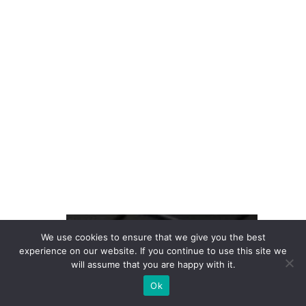
b
ra
n
d
s
n
o
B
ra
si
l
R
We use cookies to ensure that we give you the best
e
experience on our website. If you continue to use this site we
ti
will assume that you are happy with it.
ra
Ok
d