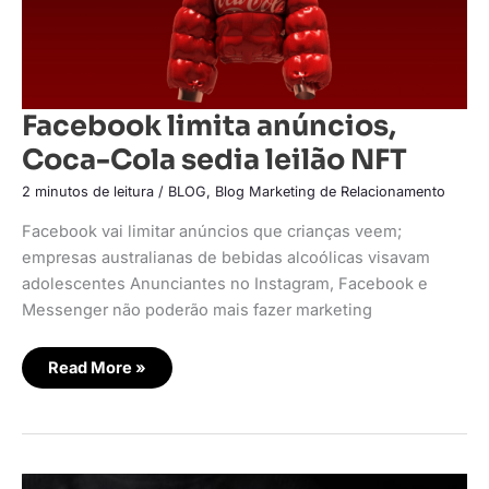
Facebook limita anúncios,
Coca-Cola sedia leilão NFT
2 minutos de leitura
/
BLOG
,
Blog Marketing de Relacionamento
Facebook vai limitar anúncios que crianças veem;
empresas australianas de bebidas alcoólicas visavam
adolescentes Anunciantes no Instagram, Facebook e
Messenger não poderão mais fazer marketing
Read More »
Mercado