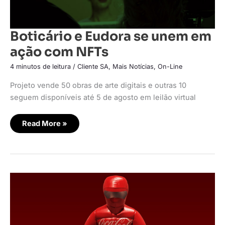
Boticário e Eudora se unem em
ação com NFTs
4 minutos de leitura
/
Cliente SA
,
Mais Notícias
,
On-Line
Projeto vende 50 obras de arte digitais e outras 10
seguem disponíveis até 5 de agosto em leilão virtual
Read More »
Facebook
limita
anúncios,
Coca-
Cola
sedia
leilão
NFT