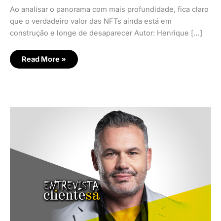
Ao analisar o panorama com mais profundidade, fica claro
que o verdadeiro valor das NFTs ainda está em
construção e longe de desaparecer Autor: Henrique […]
Read More »
A
tecnologia
como
parceira
da
preservação
ambiental