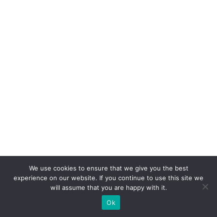
e
s
d
e
d
el
iv
e
ry
n
o
p
We use cookies to ensure that we give you the best
aí
experience on our website. If you continue to use this site we
s
will assume that you are happy with it.
Ok
C