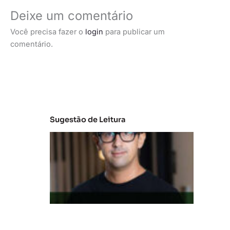
Deixe um comentário
Você precisa fazer o
login
para publicar um
comentário.
Sugestão de Leitura
M
e
r
c
a
d
o