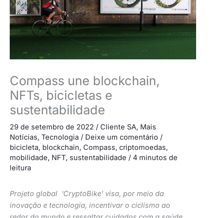
Compass une blockchain,
NFTs, bicicletas e
sustentabilidade
29 de setembro de 2022
/
Cliente SA
,
Mais
Notícias
,
Tecnologia
/
Deixe um comentário
/
bicicleta
,
blockchain
,
Compass
,
criptomoedas
,
mobilidade
,
NFT
,
sustentabilidade
/
4 minutos de
leitura
Projeto global ‘CryptoBike’ visa, por meio da
inovação e tecnologia, incentivar o ciclismo ao
redor do mundo e ressaltar cuidados com a saúde