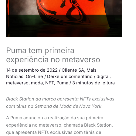
Puma tem primeira
experiência no metaverso
14 de setembro de 2022
/
Cliente SA
,
Mais
Notícias
,
On-Line
/
Deixe um comentário
/
digital
,
metaverso
,
moda
,
NFT
,
Puma
/
3 minutos de leitura
Black Station da marca apresenta NFTs exclusivas
com tênis na Semana de Moda de Nova York
A Puma anunciou a realização da sua primeira
experiência no metaverso, chamada Black Station,
que apresenta NFTs exclusivas com tênis de