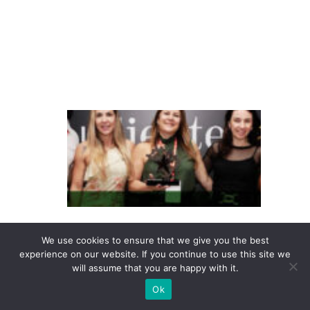
m
il
h
a
s
T
e
m
p
o
c
o
We use cookies to ensure that we give you the best
experience on our website. If you continue to use this site we
n
will assume that you are happy with it.
q
Ok
ui