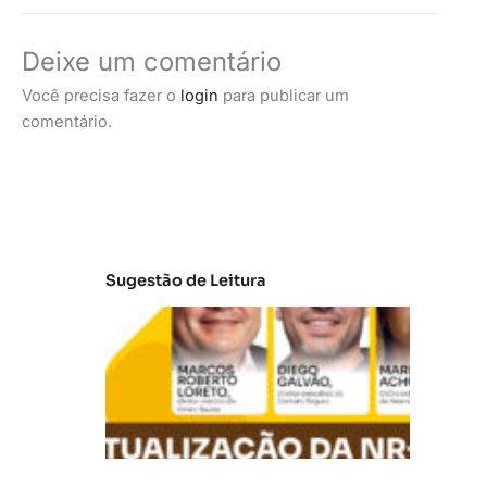
Deixe um comentário
Você precisa fazer o
login
para publicar um
comentário.
Sugestão de Leitura
A
t
u
al
iz
a