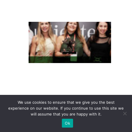
a
s
T
e
m
p
o
c
o
n
q
ui
We use cookies to ensure that we give you the best
experience on our website. If you continue to use this site we
st
will assume that you are happy with it.
a
Ok
P