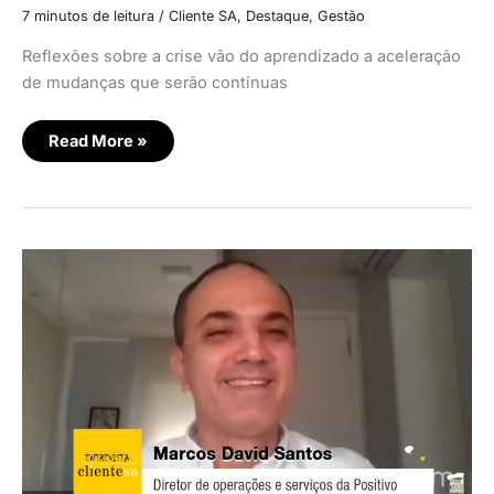
7 minutos de leitura
/
Cliente SA
,
Destaque
,
Gestão
Reflexões sobre a crise vão do aprendizado a aceleração
de mudanças que serão contínuas
Read More »
Positivo:
As
transformações
e
oportunidades
em
plena
pandemia