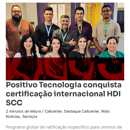
Positivo
Tecnologia
conquista
certificação
internacional
HDI
SCC
Positivo Tecnologia conquista
certificação internacional HDI
SCC
2 minutos de leitura
/
Callcenter
,
Destaque Callcenter
,
Mais
Notícias
,
Serviços
Programa global de ratificação específico para centros de