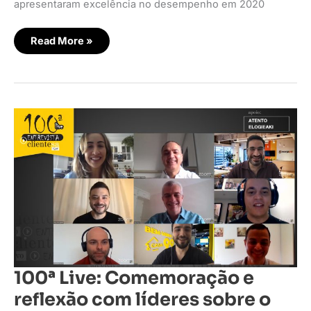
apresentaram excelência no desempenho em 2020
Read More »
100ª
Live:
Comemoração
e
reflexão
com
líderes
sobre
o
futuro
100ª Live: Comemoração e
reflexão com líderes sobre o