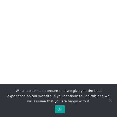
o
s
m
al
l
b
u
si
n
e
s
s
We use cookies to ensure that we give you the best
g
experience on our website. If you continue to use this site we
a
will assume that you are happy with it.
st
Ok
r