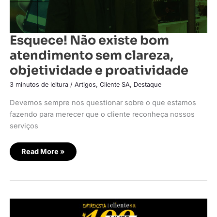
Esquece! Não existe bom
atendimento sem clareza,
objetividade e proatividade
3 minutos de leitura
/
Artigos
,
Cliente SA
,
Destaque
Devemos sempre nos questionar sobre o que estamos
fazendo para merecer que o cliente reconheça nossos
serviços
Read More »
Como
desvendar
o