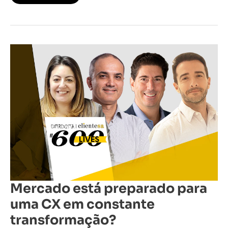
Mercado
está
preparado
para
uma
CX
em
constante
transformação?
Mercado está preparado para
uma CX em constante
transformação?