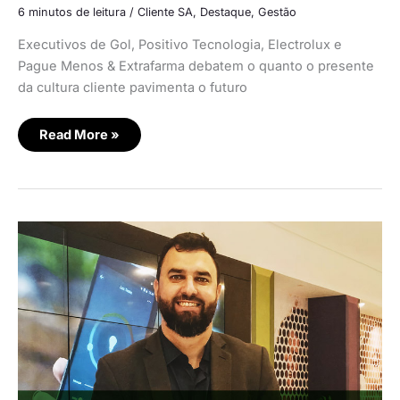
6 minutos de leitura
/
Cliente SA
,
Destaque
,
Gestão
Executivos de Gol, Positivo Tecnologia, Electrolux e
Pague Menos & Extrafarma debatem o quanto o presente
da cultura cliente pavimenta o futuro
Read More »
Esquece!
Não
existe
bom
atendimento
sem
clareza,
objetividade
e
proatividade