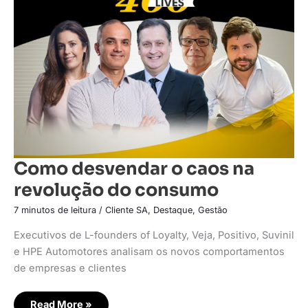
caos
na
revolução
do
consumo
Como desvendar o caos na
revolução do consumo
7 minutos de leitura
/
Cliente SA
,
Destaque
,
Gestão
Executivos de L-founders of Loyalty, Veja, Positivo, Suvinil
e HPE Automotores analisam os novos comportamentos
de empresas e clientes
Read More »