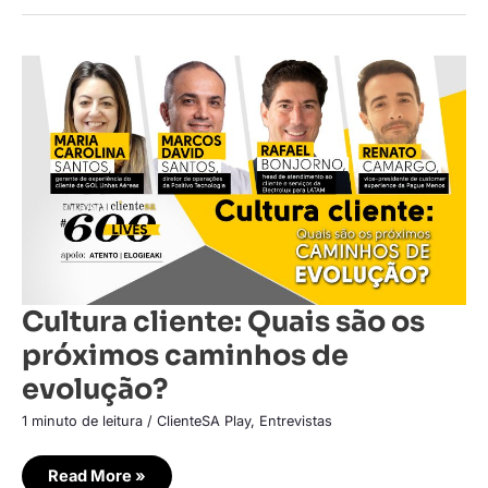
Cultura
cliente:
Quais
são
os
próximos
caminhos
de
evolução?
Cultura cliente: Quais são os
próximos caminhos de
evolução?
1 minuto de leitura
/
ClienteSA Play
,
Entrevistas
Read More »