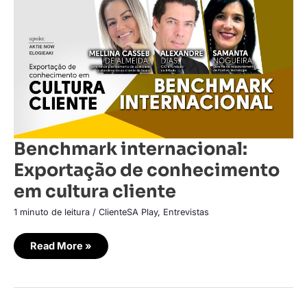
Exportação
de
conhecimento
em
cultura
cliente
Benchmark internacional:
Exportação de conhecimento
em cultura cliente
1 minuto de leitura
/
ClienteSA Play
,
Entrevistas
Read More »