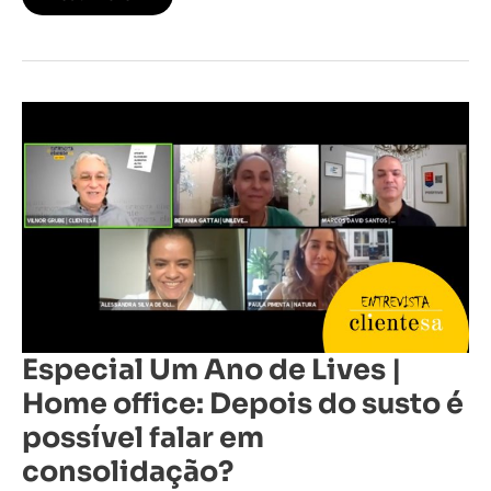
Especial
Um
Ano
de
Lives
|
Home
office:
Depois
do
susto
é
possível
falar
em
consolidação?
Especial Um Ano de Lives |
Home office: Depois do susto é
possível falar em
consolidação?