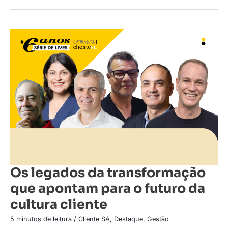
Os
legados
da
transformação
que
apontam
para
o
futuro
da
cultura
cliente
Os legados da transformação
que apontam para o futuro da
cultura cliente
5 minutos de leitura
/
Cliente SA
,
Destaque
,
Gestão