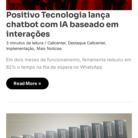
Positivo Tecnologia lança
chatbot com IA baseado em
interações
3 minutos de leitura
/
Callcenter
,
Destaque Callcenter
,
Implementação
,
Mais Notícias
Em dois meses de funcionamento, ferramenta reduziu em
82% o tempo na fila de espera no WhatsApp
Read More »
Positivo
é
eleita
“Case
do
Ano”