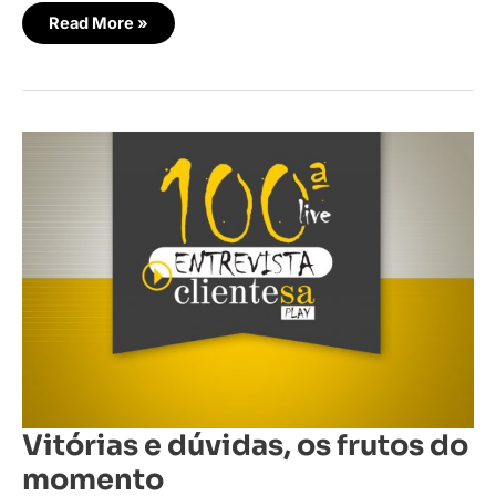
Read More »
Vitórias
e
dúvidas,
os
frutos
do
momento
Vitórias e dúvidas, os frutos do
momento