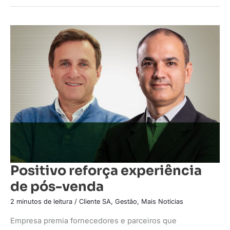
Positivo
reforça
experiência
de
pós-
venda
Positivo reforça experiência
de pós-venda
2 minutos de leitura
/
Cliente SA
,
Gestão
,
Mais Notícias
Empresa premia fornecedores e parceiros que