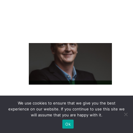
ie
n
t
e
L
at
a
m
P
a
s
We use cookies to ensure that we give you the best
s
experience on our website. If you continue to use this site we
e
will assume that you are happy with it.
S
Ok
h