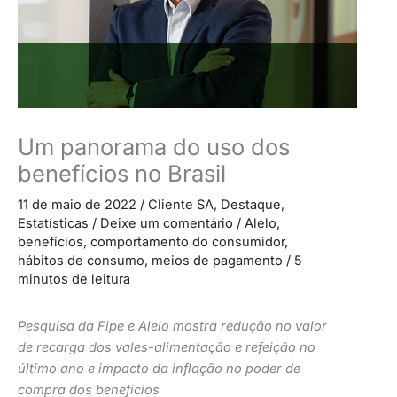
Um panorama do uso dos
benefícios no Brasil
11 de maio de 2022
/
Cliente SA
,
Destaque
,
Estatísticas
/
Deixe um comentário
/
Alelo
,
benefícios
,
comportamento do consumidor
,
hábitos de consumo
,
meios de pagamento
/
5
minutos de leitura
Pesquisa da Fipe e Alelo mostra redução no valor
de recarga dos vales-alimentação e refeição no
último ano e impacto da inflação no poder de
compra dos benefícios