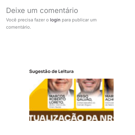
Deixe um comentário
Você precisa fazer o
login
para publicar um
comentário.
Sugestão de Leitura
A
t
u
al
iz
a
ç