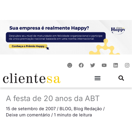
Ir
para
o
conteúdo
S
F
T
Y
L
I
m
a
w
o
i
n
i
c
i
u
n
s
l
e
t
t
k
t
e
b
t
u
e
a
o
e
b
d
g
o
r
e
i
r
A festa de 20 anos da ABT
k
n
a
m
15 de setembro de 2007
/
BLOG
,
Blog Redação
/
Deixe um comentário
/
1 minuto de leitura