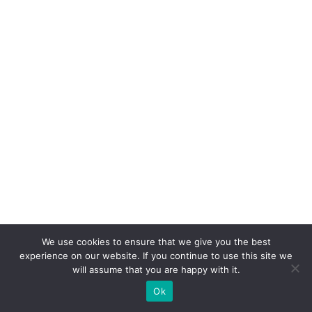
A
p
p
n
o
v
ar
ej
o
di
gi
ta
l
We use cookies to ensure that we give you the best
experience on our website. If you continue to use this site we
will assume that you are happy with it.
F
Ok
o