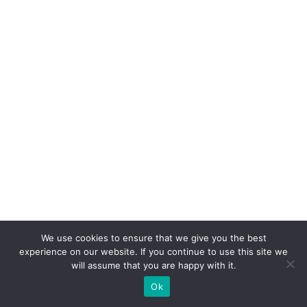
p
ar
c
e
ri
a
p
ar
a
a
c
ú
We use cookies to ensure that we give you the best
m
experience on our website. If you continue to use this site we
will assume that you are happy with it.
ul
o
Ok
d