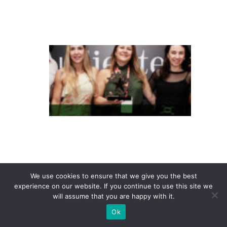
a
s
T
e
m
p
o
c
o
n
q
We use cookies to ensure that we give you the best
ui
experience on our website. If you continue to use this site we
st
will assume that you are happy with it.
a
Ok
P