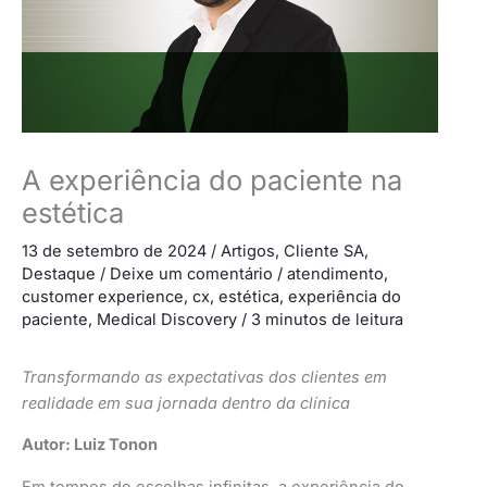
A experiência do paciente na
estética
13 de setembro de 2024
/
Artigos
,
Cliente SA
,
Destaque
/
Deixe um comentário
/
atendimento
,
customer experience
,
cx
,
estética
,
experiência do
paciente
,
Medical Discovery
/
3 minutos de leitura
Transformando as expectativas dos clientes em
realidade em sua jornada dentro da clínica
Autor: Luiz Tonon
Em tempos de escolhas infinitas, a experiência do