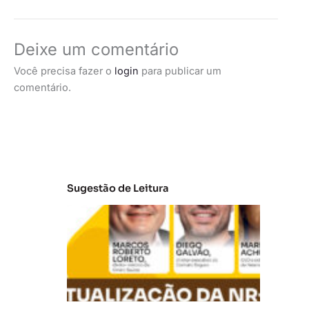
Deixe um comentário
Você precisa fazer o
login
para publicar um
comentário.
Sugestão de Leitura
A
t
u
al
iz