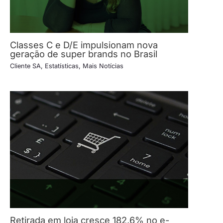
Classes C e D/E impulsionam nova
geração de super brands no Brasil
Cliente SA
,
Estatísticas
,
Mais Notícias
Retirada em loja cresce 182,6% no e-