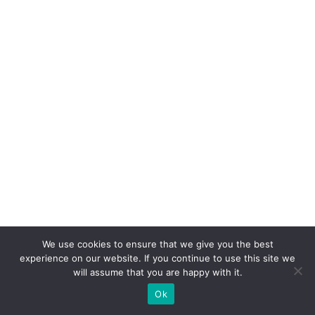
p
ar
e
c
e
r:
p
o
r
q
u
e
We use cookies to ensure that we give you the best
a
experience on our website. If you continue to use this site we
m
will assume that you are happy with it.
el
Ok
h