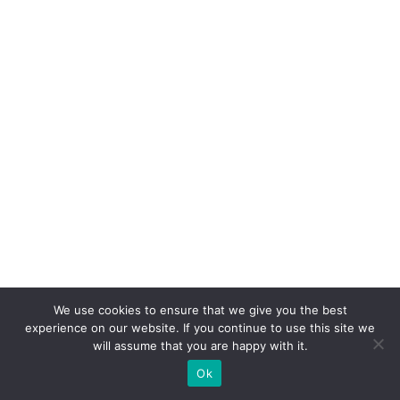
e
ra
ç
ã
o
d
e
s
u
p
e
r
b
We use cookies to ensure that we give you the best
experience on our website. If you continue to use this site we
ra
will assume that you are happy with it.
n
Ok
d