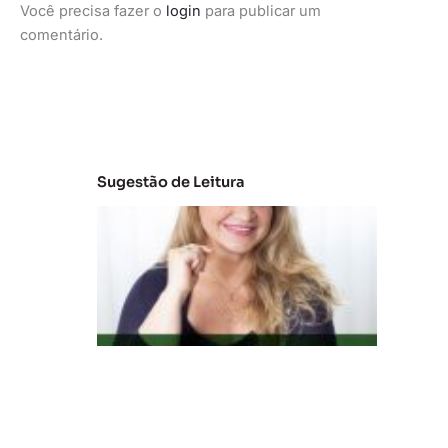
Você precisa fazer o
login
para publicar um
comentário.
Sugestão de Leitura
C
la
s
s
e
s
C
e
D