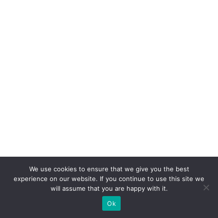
e
a
d
o
ta
m
I
A
a
g
ê
n
ti
We use cookies to ensure that we give you the best
c
experience on our website. If you continue to use this site we
will assume that you are happy with it.
a
Ok
já