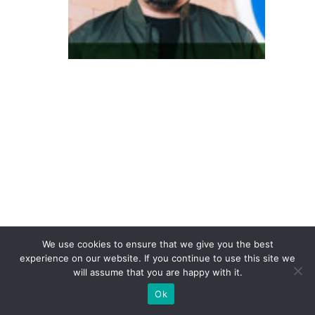
in
te
re
s
s
e
à
c
o
n
v
er
We use cookies to ensure that we give you the best
s
experience on our website. If you continue to use this site we
ã
will assume that you are happy with it.
o:
Ok
o