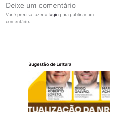
Deixe um comentário
Você precisa fazer o
login
para publicar um
comentário.
Sugestão de Leitura
A
t
u
al
iz
a
ç