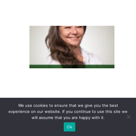
b
e
E
m
p
r
e
s
a
s
q
We use cookies to ensure that we give you the best
u
experience on our website. If you continue to use this site we
e
will assume that you are happy with it.
a
Ok
d