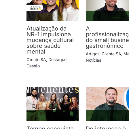
Atualização da
A
NR-1 impulsiona
profissionaliza
mudança cultural
do small busin
sobre saúde
gastronômico
mental
Artigos
,
Cliente SA
,
Ma
Cliente SA
,
Destaque
,
Notícias
Gestão
Tempo conquista
Do interesse à