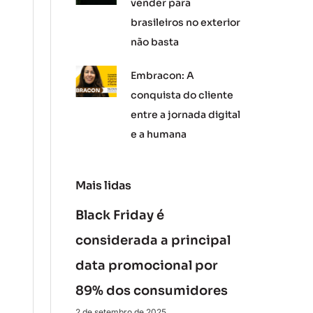
vender para
brasileiros no exterior
não basta
Embracon: A
conquista do cliente
entre a jornada digital
e a humana
Mais lidas
Black Friday é
considerada a principal
data promocional por
89% dos consumidores
2 de setembro de 2025