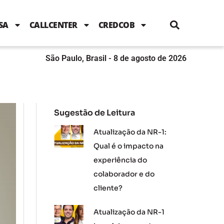
i
c
i
u
n
s
l
e
t
t
k
t
e
b
t
u
e
a
SA
CALLCENTER
CREDCOB
o
e
b
d
g
o
r
e
i
r
k
n
a
m
São Paulo, Brasil - 8 de agosto de 2026
Sugestão de Leitura
Atualização da NR-1:
Qual é o impacto na
experiência do
colaborador e do
cliente?
Atualização da NR-1