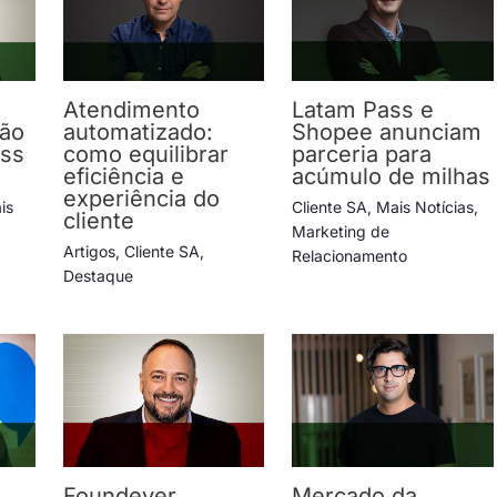
Atendimento
Latam Pass e
ção
automatizado:
Shopee anunciam
ess
como equilibrar
parceria para
eficiência e
acúmulo de milhas
experiência do
is
Cliente SA
,
Mais Notícias
,
cliente
Marketing de
Artigos
,
Cliente SA
,
Relacionamento
Destaque
Foundever
Mercado da