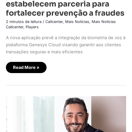
estabelecem parceria para
fortalecer prevenção a fraudes
2 minutos de leitura
/
Callcenter
,
Mais Notícias
,
Mais Notícias
Callcenter
,
Players
A nova aplicação prevê a integração da biometria de voz à
plataforma Genesys Cloud visando garantir aos clientes
transações seguras e mais eficientes
Read More »
Minds
Digital
anuncia
parceria
com
A5
Solutions
para
reduzir