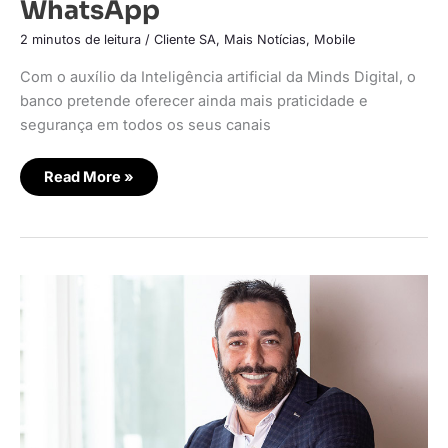
WhatsApp
2 minutos de leitura
/
Cliente SA
,
Mais Notícias
,
Mobile
Com o auxílio da Inteligência artificial da Minds Digital, o
banco pretende oferecer ainda mais praticidade e
segurança em todos os seus canais
Read More »
Minds
Digital
lança
soluções
de
prevenção
à
fraude
para
apps
e
WhatsApp