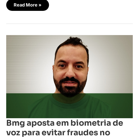
Read More »
Bmg
aposta
em
biometria
de
voz
para
evitar
fraudes
no
WhatsApp
Bmg aposta em biometria de
voz para evitar fraudes no