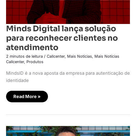
Minds Digital lança solução
para reconhecer clientes no
atendimento
2 minutos de leitura
/
Callcenter
,
Mais Notícias
,
Mais Notícias
Callcenter
,
Produtos
MindsID é a nova aposta da empresa para autenticação de
identidade
Read More »
Minds
Digital