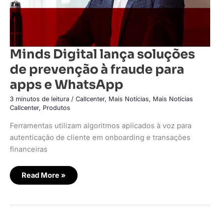
Minds Digital lança soluções
de prevenção à fraude para
apps e WhatsApp
3 minutos de leitura
/
Callcenter
,
Mais Notícias
,
Mais Notícias
Callcenter
,
Produtos
Ferramentas utilizam algoritmos aplicados à voz para
autenticação de cliente em onboarding e transações
financeiras
Read More »