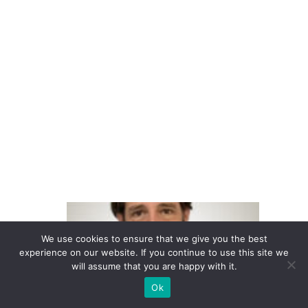
a
v
a
n
ç
o
e
m
C
X
A
t
We use cookies to ensure that we give you the best
e
experience on our website. If you continue to use this site we
will assume that you are happy with it.
n
Ok
t