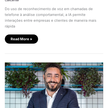
Callcenter
Do uso de reconhecimento de voz em chamadas de
telefone à análise comportamental, a IA permite
interações entre empresas e clientes de maneira mais
rápida
Read More »
Minds
Digital
lança
solução
para
reconhecer
clientes
no
atendimento