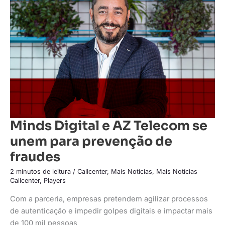
e
AZ
Telecom
se
unem
para
prevenção
de
fraudes
Minds Digital e AZ Telecom se
unem para prevenção de
fraudes
2 minutos de leitura
/
Callcenter
,
Mais Notícias
,
Mais Notícias
Callcenter
,
Players
Com a parceria, empresas pretendem agilizar processos
de autenticação e impedir golpes digitais e impactar mais
de 100 mil pessoas