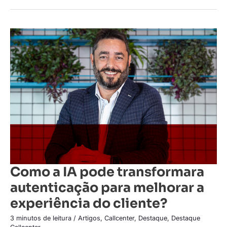
Como
a
IA
pode
transformara
autenticação
para
melhorar
a
experiência
do
cliente?
Como a IA pode transformara
autenticação para melhorar a
experiência do cliente?
3 minutos de leitura
/
Artigos
,
Callcenter
,
Destaque
,
Destaque