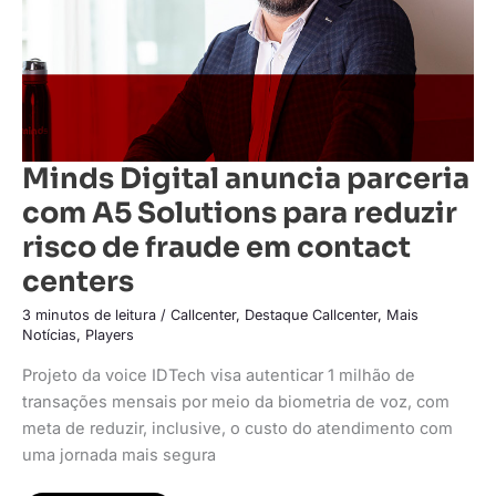
risco
de
fraude
em
contact
centers
Minds Digital anuncia parceria
com A5 Solutions para reduzir
risco de fraude em contact
centers
3 minutos de leitura
/
Callcenter
,
Destaque Callcenter
,
Mais
Notícias
,
Players
Projeto da voice IDTech visa autenticar 1 milhão de
transações mensais por meio da biometria de voz, com
meta de reduzir, inclusive, o custo do atendimento com
uma jornada mais segura