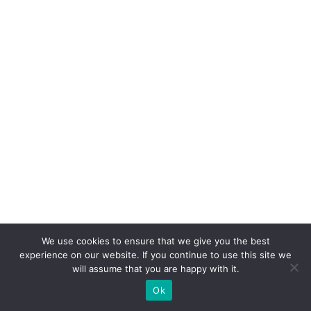
p
p
n
o
v
ar
ej
o
di
gi
ta
l
We use cookies to ensure that we give you the best
experience on our website. If you continue to use this site we
F
will assume that you are happy with it.
o
Ok
u