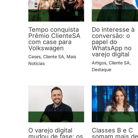
Tempo conquista
Do interesse à
Prêmio ClienteSA
conversão: o
com case para
papel do
Volkswagen
WhatsApp no
varejo digital
Cases
,
Cliente SA
,
Mais
Artigos
,
Cliente SA
,
Notícias
Destaque
O varejo digital
Classes B e C
mudou de fase: os
somam mais d