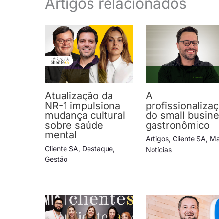
Artigos relacionados
Atualização da
A
NR-1 impulsiona
profissionaliza
mudança cultural
do small busin
sobre saúde
gastronômico
mental
Artigos
,
Cliente SA
,
Ma
Cliente SA
,
Destaque
,
Notícias
Gestão