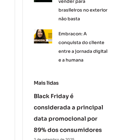
vender para
brasileiros no exterior
não basta
Embracon: A
conquista do cliente
entre a jornada digital
e a humana
Mais lidas
Black Friday é
considerada a principal
data promocional por
89% dos consumidores
2 de setembro de 2025