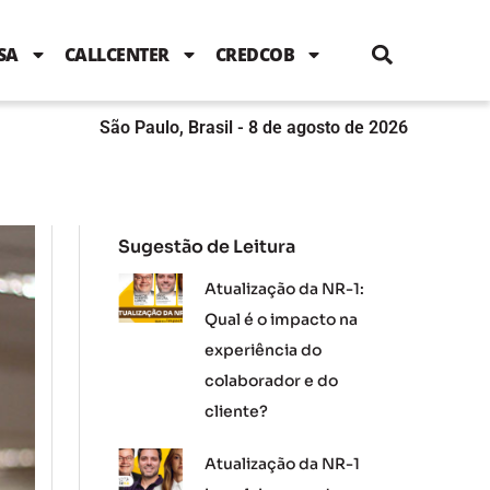
i
c
i
u
n
s
l
e
t
t
k
t
e
b
t
u
e
a
SA
CALLCENTER
CREDCOB
o
e
b
d
g
o
r
e
i
r
k
n
a
m
São Paulo, Brasil - 8 de agosto de 2026
Sugestão de Leitura
Atualização da NR-1:
Qual é o impacto na
experiência do
colaborador e do
cliente?
Atualização da NR-1