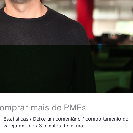
omprar mais de PMEs
e
,
Estatísticas
/
Deixe um comentário
/
comportamento do
o
,
varejo on-line
/
3 minutos de leitura