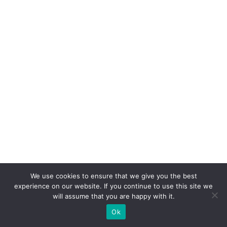
S
h
o
p
e
e
a
n
u
n
ci
a
We use cookies to ensure that we give you the best
m
experience on our website. If you continue to use this site we
will assume that you are happy with it.
p
ar
Ok
c