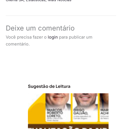
Deixe um comentário
Você precisa fazer o
login
para publicar um
comentário.
Sugestão de Leitura
A
t
u
al