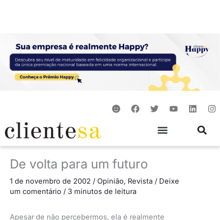
Ir
para
o
conteúdo
S
F
T
Y
L
I
m
a
w
o
i
n
i
c
i
u
n
s
l
e
t
t
k
t
e
b
t
u
e
a
o
e
b
d
g
o
r
e
i
r
De volta para um futuro
k
n
a
m
1 de novembro de 2002
/
Opinião
,
Revista
/
Deixe
um comentário
/
3 minutos de leitura
Apesar de não percebermos, ela é realmente