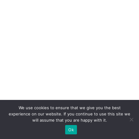
t
r
a
t
a
n
o
v
o
d
ir
e
t
We use cookies to ensure that we give you the best
o
experience on our website. If you continue to use this site we
will assume that you are happy with it.
r
Ok
d