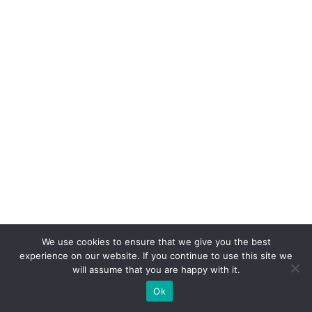
d
e
s
u
p
e
r
b
ra
n
d
s
We use cookies to ensure that we give you the best
n
experience on our website. If you continue to use this site we
will assume that you are happy with it.
o
B
Ok
ra