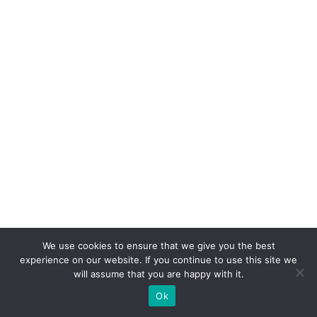
li
e
n
t
e
S
A
c
o
m
c
a
We use cookies to ensure that we give you the best
s
experience on our website. If you continue to use this site we
e
will assume that you are happy with it.
p
Ok
ar