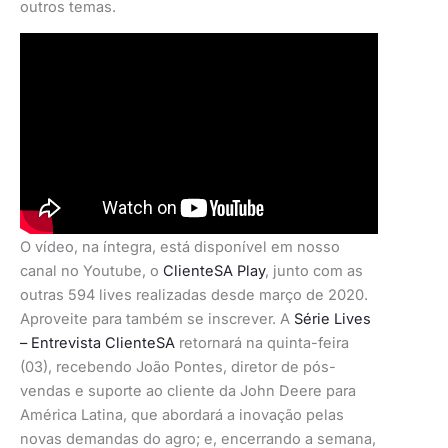
outros temas.
O vídeo, na íntegra, está disponível em nosso
canal no Youtube, o
ClienteSA Play
, junto com as
outras 594 lives realizadas desde março de 2020.
Aproveite para também se inscrever. A
Série Lives
– Entrevista ClienteSA
retornará na quinta-feira
(03), recebendo João Pontes, diretor de pós-
vendas e suporte ao cliente da John Deere para
América Latina, que abordará a inovação pelas
novas demandas do agro; e, encerrando a semana,