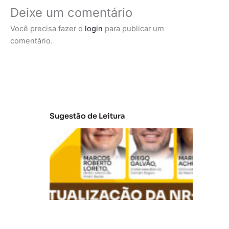
Deixe um comentário
Você precisa fazer o
login
para publicar um
comentário.
Sugestão de Leitura
A
t
u
al
iz
a
ç