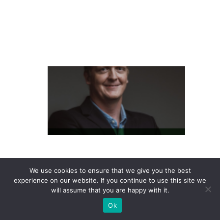
ie
n
t
e
L
at
a
m
P
a
s
s
We use cookies to ensure that we give you the best
experience on our website. If you continue to use this site we
e
will assume that you are happy with it.
S
Ok
h