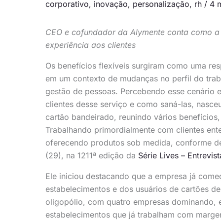
corporativo
,
inovação
,
personalização
,
rh
/
4 m
CEO e cofundador da Alymente conta como a 
experiência aos clientes
Os benefícios flexíveis surgiram como uma res
em um contexto de mudanças no perfil do trabal
gestão de pessoas. Percebendo esse cenário 
clientes desse serviço e como saná-las, nasce
cartão bandeirado, reunindo vários benefícios
Trabalhando primordialmente com clientes ent
oferecendo produtos sob medida, conforme de
(29), na 1211ª edição da
Série Lives – Entrevis
Ele iniciou destacando que a empresa já come
estabelecimentos e dos usuários de cartões d
oligopólio, com quatro empresas dominando, e 
estabelecimentos que já trabalham com margen