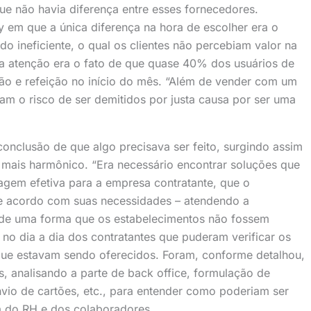
e não havia diferença entre esses fornecedores.
em que a única diferença na hora de escolher era o
o ineficiente, o qual os clientes não percebiam valor na
a atenção era o fato de que quase 40% dos usuários de
ão e refeição no início do mês. “Além de vender com um
iam o risco de ser demitidos por justa causa por ser uma
onclusão de que algo precisava ser feito, surgindo assim
mais harmônico. “Era necessário encontrar soluções que
tagem efetiva para a empresa contratante, que o
 de acordo com suas necessidades – atendendo a
do de uma forma que os estabelecimentos não fossem
o dia a dia dos contratantes que puderam verificar os
 que estavam sendo oferecidos. Foram, conforme detalhou,
, analisando a parte de back office, formulação de
vio de cartões, etc., para entender como poderiam ser
a do RH e dos colaboradores.