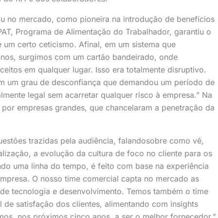
ou no mercado, como pioneira na introdução de benefícios
o PAT, Programa de Alimentação do Trabalhador, garantiu o
e um certo ceticismo. Afinal, em um sistema que
anos, surgimos com um cartão bandeirado, onde
itos em qualquer lugar. Isso era totalmente disruptivo.
com um grau de desconfiança que demandou um período de
mente legal sem acarretar qualquer risco à empresa.” Na
o por empresas grandes, que chancelaram a penetração da
estões trazidas pela audiência, falandosobre como vê,
alização, a evolução da cultura de foco no cliente para os
do uma linha do tempo, é feito com base na experiência
 empresa. O nosso time comercial capta no mercado as
e de tecnologia e desenvolvimento. Temos também o time
de satisfação dos clientes, alimentando com insights
mos, nos próximos cinco anos, a ser o melhor fornecedor.”