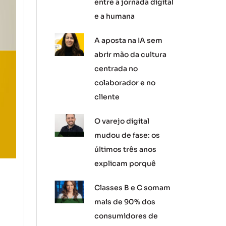
entre a jornada digital
e a humana
A aposta na IA sem
abrir mão da cultura
centrada no
colaborador e no
cliente
O varejo digital
mudou de fase: os
últimos três anos
explicam porquê
Classes B e C somam
mais de 90% dos
consumidores de