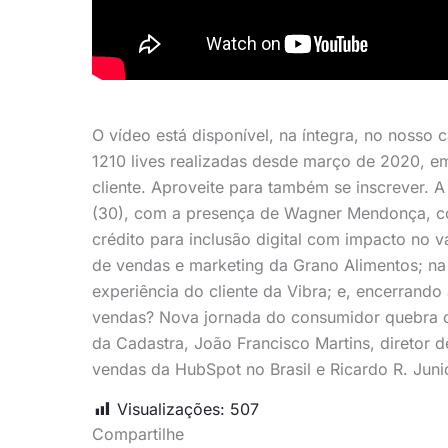
O vídeo está disponível, na íntegra, no nosso
1210 lives realizadas desde março de 2020, em
cliente. Aproveite para também se inscrever. 
(30), com a presença de Wagner Mendonça, c
crédito para inclusão digital com impacto no va
de vendas e marketing da Grano Alimentos; na 
experiência do cliente da Vibra; e, encerrando
vendas? Nova jornada do consumidor quebra co
da Cadastra, João Francisco Martins, diretor d
vendas da HubSpot no Brasil e Ricardo R. Juni
Visualizações:
507
Compartilhe