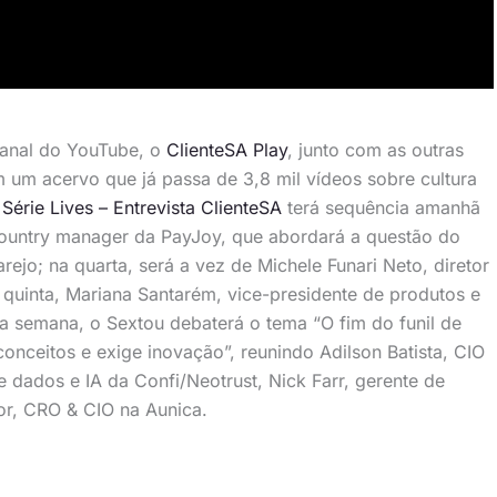
 canal do YouTube, o
ClienteSA Play
, junto com as outras
 um acervo que já passa de 3,8 mil vídeos sobre cultura
A
Série Lives – Entrevista ClienteSA
terá sequência amanhã
ountry manager da PayJoy, que abordará a questão do
rejo; na quarta, será a vez de Michele Funari Neto, diretor
quinta, Mariana Santarém, vice-presidente de produtos e
 a semana, o Sextou debaterá o tema “O fim do funil de
nceitos e exige inovação”, reunindo Adilson Batista, CIO
e dados e IA da Confi/Neotrust, Nick Farr, gerente de
or, CRO & CIO na Aunica.