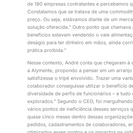
de 180 empresas contratantes e percebemos qu
Constatamos que se tratava de uma commodity 
preço. Ou seja, estávamos diante de um mercad
solução oferecida.” Outro ponto que chamava 
benefícios estavam vendendo o vale alimentaç
deságio para ter dinheiro em mãos, ainda corr
prática proibida.”
Nesse contexto, André conta que chegaram à c
a Alymente, propondo a pensar em um arranjo 
satisfizesse o tripé envolvido. Trazer uma van
colaborador conseguisse utilizar o benefício
diversidade de perfis de funcionários – e tu
explorados.” Segundo o CEO, foi mergulhando n
vários pontos de ineficiência desses serviços
quase cinco meses dentro dessas organizações
pedidos, cadastramentos de colaboradores, en
otimizados esses pontos e os impactos na vid