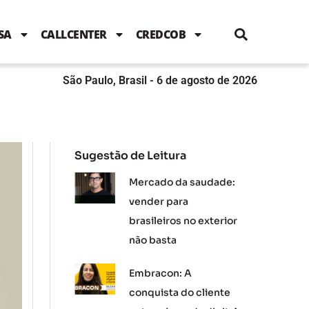
i
c
i
u
n
s
l
e
t
t
k
t
e
b
t
u
e
a
SA
CALLCENTER
CREDCOB
o
e
b
d
g
o
r
e
i
r
k
n
a
m
São Paulo, Brasil - 6 de agosto de 2026
Sugestão de Leitura
Mercado da saudade:
vender para
brasileiros no exterior
não basta
Embracon: A
conquista do cliente