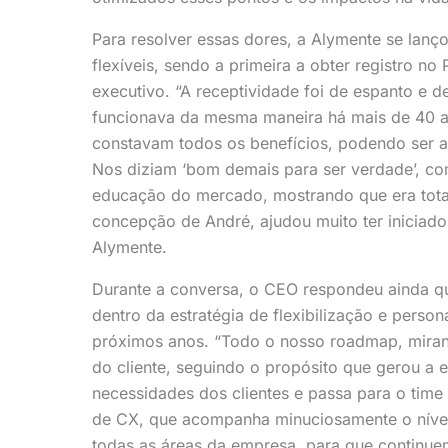
Para resolver essas dores, a Alymente se lanç
flexíveis, sendo a primeira a obter registro n
executivo. “A receptividade foi de espanto e d
funcionava da mesma maneira há mais de 40 
constavam todos os benefícios, podendo ser ace
Nos diziam ‘bom demais para ser verdade’, 
educação do mercado, mostrando que era total
concepção de André, ajudou muito ter iniciad
Alymente.
Durante a conversa, o CEO respondeu ainda qu
dentro da estratégia de flexibilização e person
próximos anos. “Todo o nosso roadmap, miran
do cliente, seguindo o propósito que gerou a
necessidades dos clientes e passa para o tim
de CX, que acompanha minuciosamente o nível 
todas as áreas da empresa, para que continue