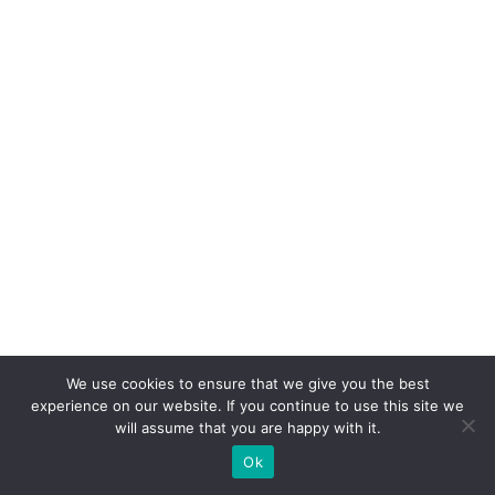
0
n
ã
o
c
o
m
p
ra
p
r
o
d
We use cookies to ensure that we give you the best
experience on our website. If you continue to use this site we
u
will assume that you are happy with it.
t
Ok
o,