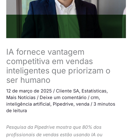
IA fornece vantagem
competitiva em vendas
inteligentes que priorizam o
ser humano
12 de março de 2025
/
Cliente SA
,
Estatísticas
,
Mais Notícias
/
Deixe um comentário
/
crm
,
inteligência artificial
,
Pipedrive
,
venda
/
3 minutos
de leitura
Pesquisa da Pipedrive mostra que 80% dos
profissionais de vendas estão usando IA ou