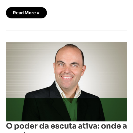
Read More »
O
poder
da
escuta
ativa:
onde
a
venda
começa
e
o
relacionamento
floresce
O poder da escuta ativa: onde a