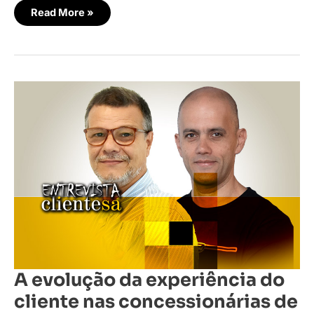
Read More »
A
evolução
da
experiência
do
cliente
nas
concessionárias
de
automóveis
A evolução da experiência do
cliente nas concessionárias de