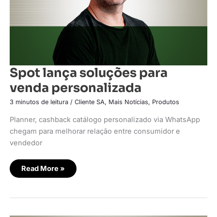
Spot lança soluções para
venda personalizada
3 minutos de leitura
/
Cliente SA
,
Mais Notícias
,
Produtos
Planner, cashback catálogo personalizado via WhatsApp
chegam para melhorar relação entre consumidor e
vendedor
Read More »