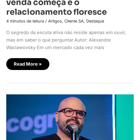
venda começa e o
relacionamento floresce
4 minutos de leitura
/
Artigos
,
Cliente SA
,
Destaque
O segredo da escuta ativa não reside apenas em ouvir,
mas em saber o que perguntar Autor: Alexandre
Waclawovsky Em um mercado cada vez mais
Read More »
Uma
venda
errada
hoje
gera
lucro,
mas
mata
o
mercado