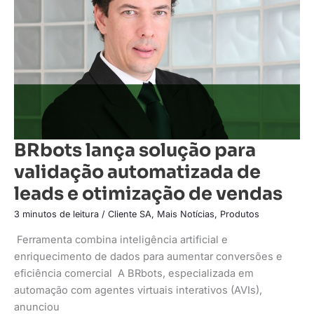
automatizada
de
leads
e
otimização
de
vendas
BRbots lança solução para
validação automatizada de
leads e otimização de vendas
3 minutos de leitura
/
Cliente SA
,
Mais Notícias
,
Produtos
Ferramenta combina inteligência artificial e
enriquecimento de dados para aumentar conversões e
eficiência comercial A BRbots, especializada em
automação com agentes virtuais interativos (AVIs),
anunciou