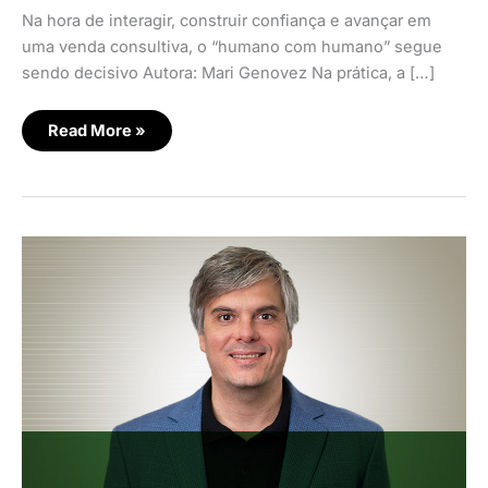
Na hora de interagir, construir confiança e avançar em
uma venda consultiva, o “humano com humano” segue
sendo decisivo Autora: Mari Genovez Na prática, a […]
Read More »
Social
selling:
quando
a
venda
tradicional
encontra
as
redes
sociais