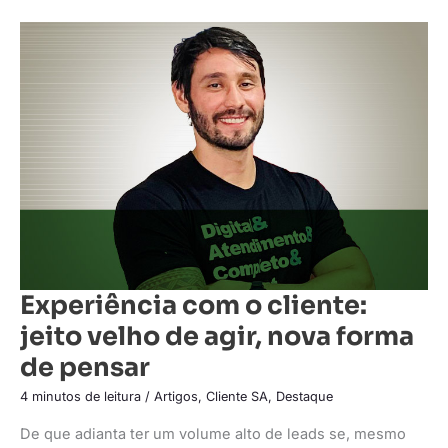
Experiência
com
o
cliente:
jeito
velho
de
agir,
nova
forma
de
pensar
Experiência com o cliente:
jeito velho de agir, nova forma
de pensar
4 minutos de leitura
/
Artigos
,
Cliente SA
,
Destaque
De que adianta ter um volume alto de leads se, mesmo