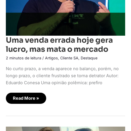
Uma venda errada hoje gera
lucro, mas mata o mercado
2 minutos de leitura
/
Artigos
,
Cliente SA
,
Destaque
No curto prazo, a venda aparece no balanço, porém, no
longo prazo, o cliente frustrado se torna detrator Autor:
Eduardo Conesa Uma opinião polêmica: prefiro
Read More »
Vendas