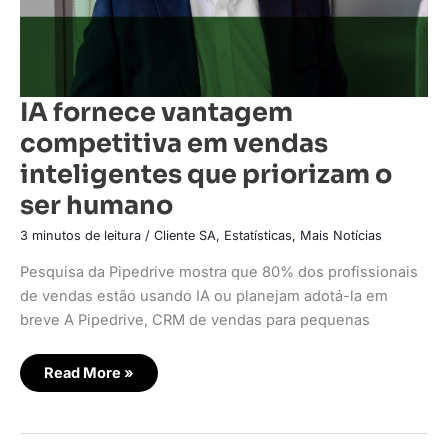
IA fornece vantagem
competitiva em vendas
inteligentes que priorizam o
ser humano
3 minutos de leitura
/
Cliente SA
,
Estatísticas
,
Mais Notícias
Pesquisa da Pipedrive mostra que 80% dos profissionais
de vendas estão usando IA ou planejam adotá-la em
breve A Pipedrive, CRM de vendas para pequenas
Read More »