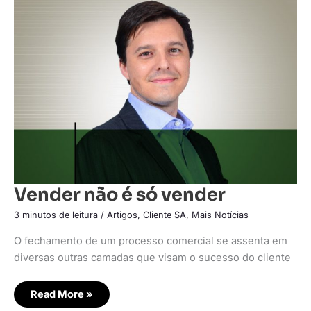
Vender
não
é
só
vender
Vender não é só vender
3 minutos de leitura
/
Artigos
,
Cliente SA
,
Mais Notícias
O fechamento de um processo comercial se assenta em
diversas outras camadas que visam o sucesso do cliente
Read More »