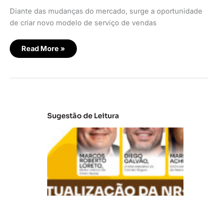
Diante das mudanças do mercado, surge a oportunidade
de criar novo modelo de serviço de vendas
Read More »
Sugestão de Leitura
A
t
u
al
iz
a
ç