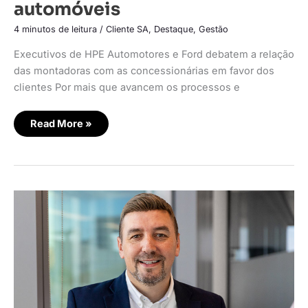
automóveis
4 minutos de leitura
/
Cliente SA
,
Destaque
,
Gestão
Executivos de HPE Automotores e Ford debatem a relação
das montadoras com as concessionárias em favor dos
clientes Por mais que avancem os processos e
Read More »
IA
fornece
vantagem
competitiva
em
vendas
inteligentes
que
priorizam
o
ser
humano