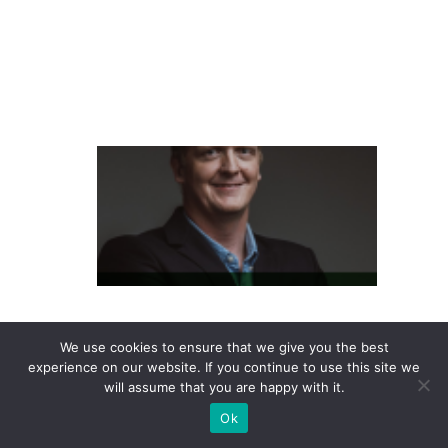
ie
n
t
e
L
at
a
m
P
a
s
We use cookies to ensure that we give you the best
s
experience on our website. If you continue to use this site we
e
will assume that you are happy with it.
S
Ok
h