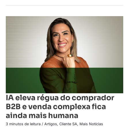
IA
eleva
régua
do
comprador
B2B
e
venda
complexa
fica
ainda
mais
humana
IA eleva régua do comprador
B2B e venda complexa fica
ainda mais humana
3 minutos de leitura
/
Artigos
,
Cliente SA
,
Mais Notícias