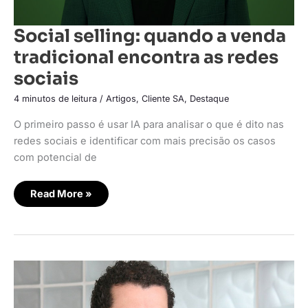
Social selling: quando a venda
tradicional encontra as redes
sociais
4 minutos de leitura
/
Artigos
,
Cliente SA
,
Destaque
O primeiro passo é usar IA para analisar o que é dito nas
redes sociais e identificar com mais precisão os casos
com potencial de
Read More »
BRbots
lança
solução
para
validação