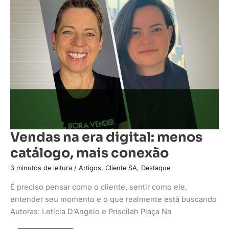
na
era
digital:
menos
catálogo,
mais
conexão
Vendas na era digital: menos
catálogo, mais conexão
3 minutos de leitura
/
Artigos
,
Cliente SA
,
Destaque
É preciso pensar como o cliente, sentir como ele,
entender seu momento e o que realmente está buscando
Autoras: Letícia D’Angelo e Priscilah Plaça Na