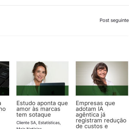
Post seguint
a
Estudo aponta que
Empresas que
no
amor às marcas
adotam IA
tem sotaque
agêntica já
registram redução
Cliente SA
,
Estatísticas
,
de custos e
s
,
Mais Notícias