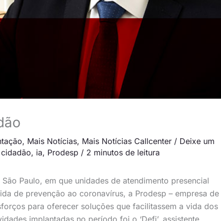
dão
ntação
,
Mais Notícias
,
Mais Notícias Callcenter
/
Deixe um
 cidadão
,
ia
,
Prodesp
/
2 minutos de leitura
 São Paulo, em que unidades de atendimento presencial
da de prevenção ao coronavírus, a Prodesp – empresa de
forços para oferecer soluções que facilitassem a vida dos
dades implantadas no período foi o ‘Defi’, assistente