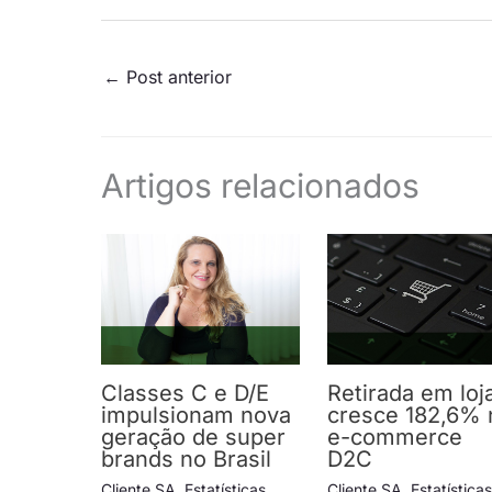
←
Post anterior
Artigos relacionados
Classes C e D/E
Retirada em loj
impulsionam nova
cresce 182,6% 
geração de super
e-commerce
brands no Brasil
D2C
Cliente SA
,
Estatísticas
,
Cliente SA
,
Estatística