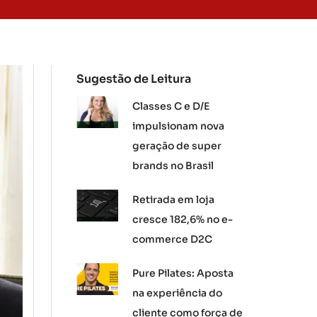
Sugestão de Leitura
Classes C e D/E
impulsionam nova
geração de super
brands no Brasil
Retirada em loja
cresce 182,6% no e-
commerce D2C
Pure Pilates: Aposta
na experiência do
cliente como força de