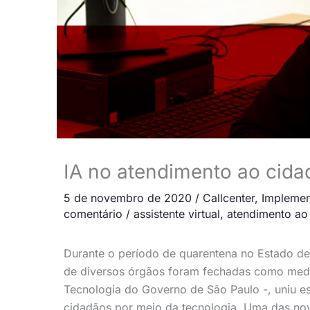
IA no atendimento ao cida
5 de novembro de 2020
/
Callcenter
,
Impleme
comentário
/
assistente virtual
,
atendimento ao
Durante o período de quarentena no Estado de
de diversos órgãos foram fechadas como medi
Tecnologia do Governo de São Paulo -, uniu es
cidadãos por meio da tecnologia. Uma das novi