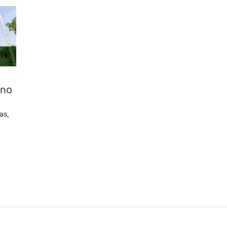
 no
ias
,