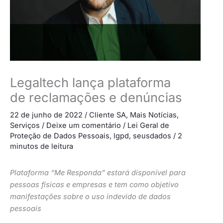
Legaltech lança plataforma
de reclamações e denúncias
22 de junho de 2022
/
Cliente SA
,
Mais Notícias
,
Serviços
/
Deixe um comentário
/
Lei Geral de
Proteção de Dados Pessoais
,
lgpd
,
seusdados
/
2
minutos de leitura
Plataforma “Me Responda” estará disponível para
pessoas físicas e empresas e tem como objetivo
manifestações sobre o uso indevido de dados
pessoais