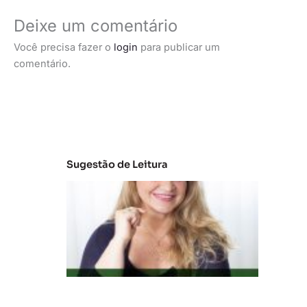
Deixe um comentário
Você precisa fazer o
login
para publicar um
comentário.
Sugestão de Leitura
C
la
s
s
e
s
C