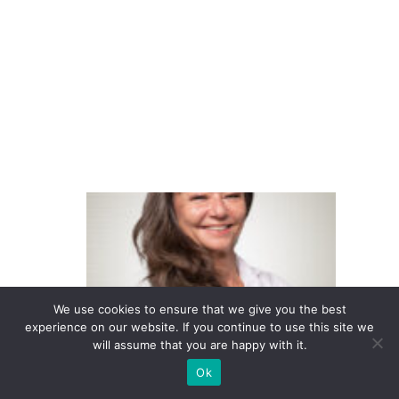
p
e
r
c
e
b
e
E
m
p
r
e
We use cookies to ensure that we give you the best
experience on our website. If you continue to use this site we
s
will assume that you are happy with it.
a
Ok
s