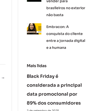
vender para
brasileiros no exterior
não basta
Embracon: A
conquista do cliente
entre a jornada digital
e a humana
Mais lidas
Black Friday é
e
→
considerada a principal
data promocional por
89% dos consumidores
2 de setembro de 2025