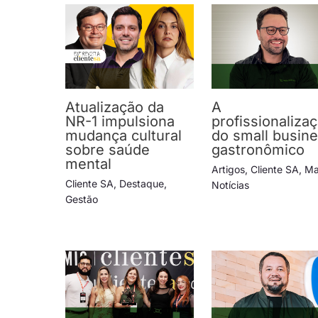
Atualização da
A
NR-1 impulsiona
profissionaliza
mudança cultural
do small busin
sobre saúde
gastronômico
mental
Artigos
,
Cliente SA
,
Ma
Cliente SA
,
Destaque
,
Notícias
Gestão