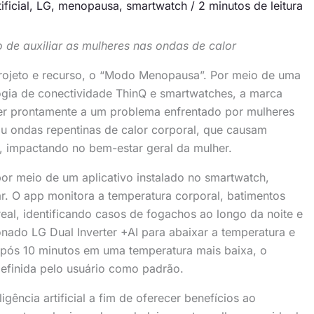
ificial
,
LG
,
menopausa
,
smartwatch
/
2 minutos de leitura
de auxiliar as mulheres nas ondas de calor
projeto e recurso, o “Modo Menopausa”. Por meio de uma
nologia de conectividade ThinQ e smartwatches, a marca
nder prontamente a um problema enfrentado por mulheres
ou ondas repentinas de calor corporal, que causam
, impactando no bem-estar geral da mulher.
por meio de um aplicativo instalado no smartwatch,
r. O app monitora a temperatura corporal, batimentos
al, identificando casos de fogachos ao longo da noite e
ado LG Dual Inverter +AI para abaixar a temperatura e
 Após 10 minutos em uma temperatura mais baixa, o
definida pelo usuário como padrão.
ência artificial a fim de oferecer benefícios ao