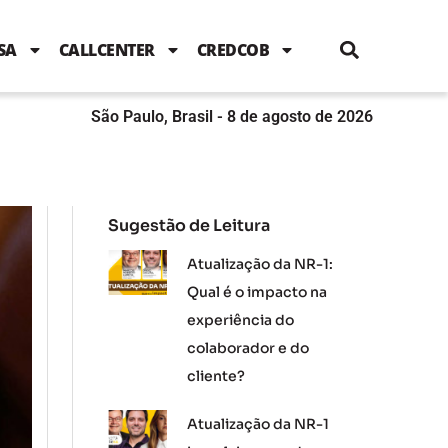
i
c
i
u
n
s
l
e
t
t
k
t
e
b
t
u
e
a
SA
CALLCENTER
CREDCOB
o
e
b
d
g
o
r
e
i
r
k
n
a
m
São Paulo, Brasil - 8 de agosto de 2026
Sugestão de Leitura
Atualização da NR-1:
Qual é o impacto na
experiência do
colaborador e do
cliente?
Atualização da NR-1