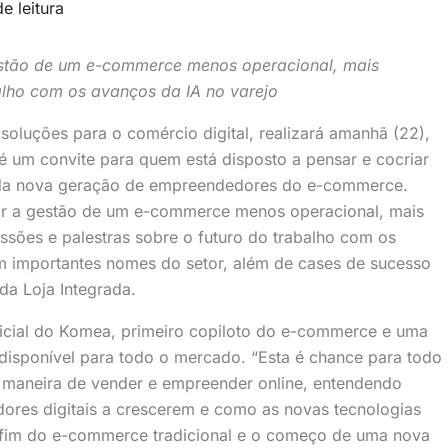
e leitura
stão de um e-commerce menos operacional, mais
abalho com os avanços da IA no varejo
soluções para o comércio digital, realizará amanhã (22),
 um convite para quem está disposto a pensar e cocriar
te da nova geração de empreendedores do e-commerce.
ar a gestão de um e-commerce menos operacional, mais
scussões e palestras sobre o futuro do trabalho com os
com importantes nomes do setor, além de cases de sucesso
 da Loja Integrada.
icial do Komea, primeiro copiloto do e-commerce e uma
isponível para todo o mercado. “Esta é chance para todo
aneira de vender e empreender online, entendendo
res digitais a crescerem e como as novas tecnologias
o fim do e-commerce tradicional e o começo de uma nova