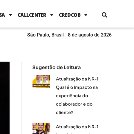
i
c
i
u
n
s
l
e
t
t
k
t
e
b
t
u
e
a
SA
CALLCENTER
CREDCOB
o
e
b
d
g
o
r
e
i
r
k
n
a
m
São Paulo, Brasil - 8 de agosto de 2026
Sugestão de Leitura
Atualização da NR-1:
Qual é o impacto na
experiência do
colaborador e do
cliente?
Atualização da NR-1