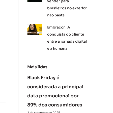
vender para
brasileiros no exterior
não basta
Embracon: A
conquista do cliente
entre a jornada digital
e a humana
Mais lidas
Black Friday é
considerada a principal
data promocional por
89% dos consumidores
2 de setembro de 2025