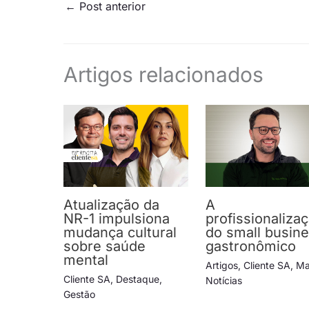
←
Post anterior
Artigos relacionados
Atualização da
A
NR-1 impulsiona
profissionaliza
mudança cultural
do small busin
sobre saúde
gastronômico
mental
Artigos
,
Cliente SA
,
Ma
Cliente SA
,
Destaque
,
Notícias
Gestão