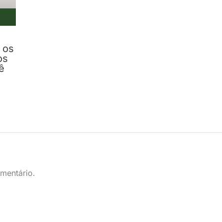
 os
os
ê
mentário.