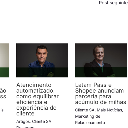
Post seguint
Atendimento
Latam Pass e
ção
automatizado:
Shopee anunciam
ess
como equilibrar
parceria para
eficiência e
acúmulo de milhas
experiência do
is
Cliente SA
,
Mais Notícias
,
cliente
Marketing de
Artigos
,
Cliente SA
,
Relacionamento
Destaque