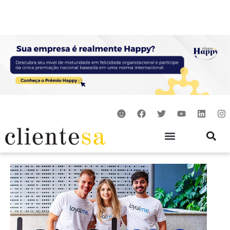
Ir
para
o
conteúdo
S
F
T
Y
L
I
m
a
w
o
i
n
i
c
i
u
n
s
l
e
t
t
k
t
e
b
t
u
e
a
o
e
b
d
g
o
r
e
i
r
k
n
a
m