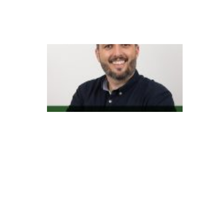
n
t
e
O
v
ar
ej
o
di
gi
ta
l
m
u
d
o