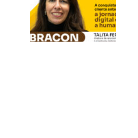
E
m
b
ra
c
o
n:
A
c
o
n
q
ui
st
a
d