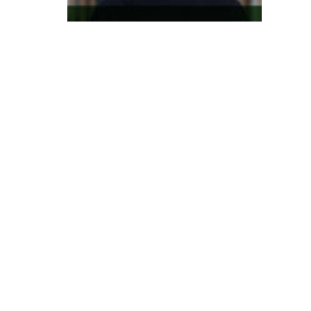
a
d
o
d
a
s
a
u
d
a
d
e:
v
e
n
d