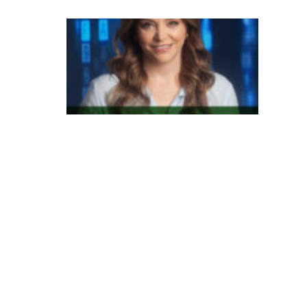
C
la
s
s
e
s
B
e
C
s
o
m
a
m
m