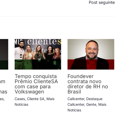
Post seguint
Tempo conquista
Foundever
am
Prêmio ClienteSA
contrata novo
com case para
diretor de RH no
has
Volkswagen
Brasil
ias
,
Cases
,
Cliente SA
,
Mais
Callcenter
,
Destaque
Notícias
Callcenter
,
Gente
,
Mais
Notícias