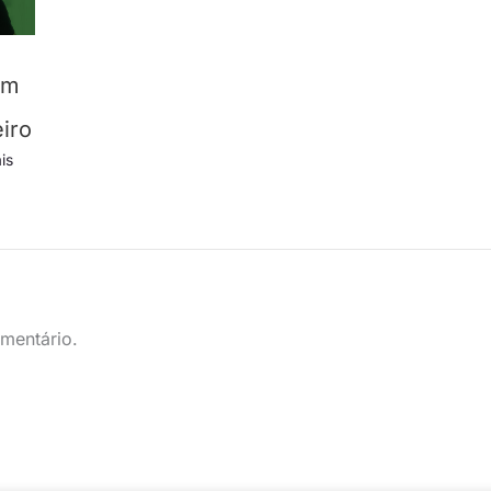
em
iro
is
mentário.