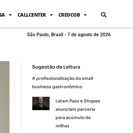
i
c
i
u
n
s
l
e
t
t
k
t
e
b
t
u
e
a
SA
CALLCENTER
CREDCOB
o
e
b
d
g
o
r
e
i
r
k
n
a
m
São Paulo, Brasil - 7 de agosto de 2026
Sugestão de Leitura
A profissionalização do small
business gastronômico
Latam Pass e Shopee
anunciam parceria
para acúmulo de
milhas