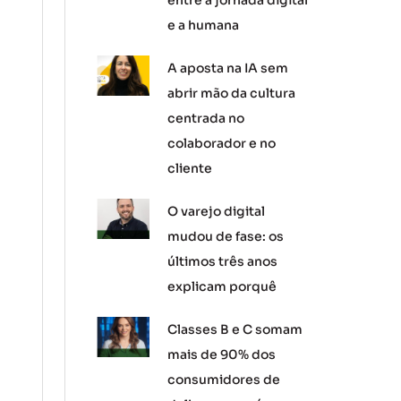
entre a jornada digital
e a humana
A aposta na IA sem
abrir mão da cultura
centrada no
colaborador e no
cliente
O varejo digital
mudou de fase: os
últimos três anos
explicam porquê
Classes B e C somam
mais de 90% dos
consumidores de