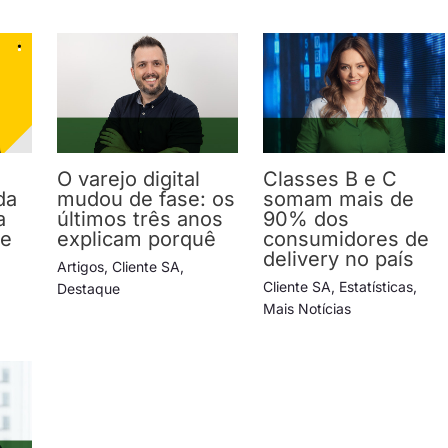
O varejo digital
Classes B e C
da
mudou de fase: os
somam mais de
a
últimos três anos
90% dos
 e
explicam porquê
consumidores de
delivery no país
Artigos
,
Cliente SA
,
Cliente SA
,
Estatísticas
,
Destaque
Mais Notícias