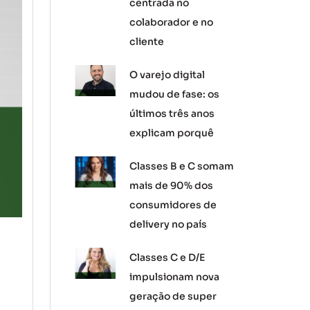
centrada no
colaborador e no
cliente
O varejo digital
mudou de fase: os
últimos três anos
explicam porquê
Classes B e C somam
mais de 90% dos
consumidores de
delivery no país
Classes C e D/E
impulsionam nova
geração de super