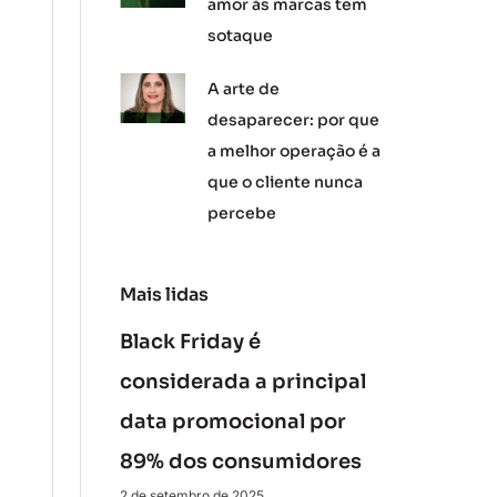
amor às marcas tem
sotaque
A arte de
desaparecer: por que
a melhor operação é a
que o cliente nunca
percebe
Mais lidas
Black Friday é
considerada a principal
data promocional por
89% dos consumidores
2 de setembro de 2025