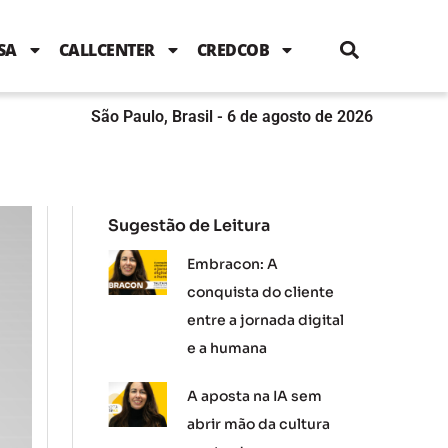
i
c
i
u
n
s
l
e
t
t
k
t
e
b
t
u
e
a
SA
CALLCENTER
CREDCOB
o
e
b
d
g
o
r
e
i
r
k
n
a
m
São Paulo, Brasil - 6 de agosto de 2026
Sugestão de Leitura
Embracon: A
conquista do cliente
entre a jornada digital
e a humana
A aposta na IA sem
abrir mão da cultura