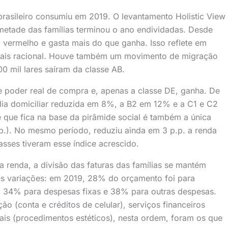
asileiro consumiu em 2019. O levantamento Holistic View
metade das famílias terminou o ano endividadas. Desde
vermelho e gasta mais do que ganha. Isso reflete em
mais racional. Houve também um movimento de migração
00 mil lares saíram da classe AB.
de poder real de compra e, apenas a classe DE, ganha. De
dia domiciliar reduzida em 8%, a B2 em 12% e a C1 e C2
que fica na base da pirâmide social é também a única
p.). No mesmo período, reduziu ainda em 3 p.p. a renda
asses tiveram esse índice acrescido.
a renda, a divisão das faturas das famílias se mantém
es variações: em 2019, 28% do orçamento foi para
34% para despesas fixas e 38% para outras despesas.
o (conta e créditos de celular), serviços financeiros
is (procedimentos estéticos), nesta ordem, foram os que