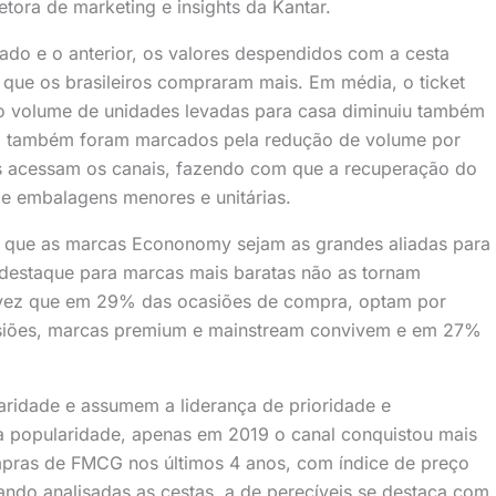
etora de marketing e insights da Kantar.
do e o anterior, os valores despendidos com a cesta
que os brasileiros compraram mais. Em média, o ticket
 volume de unidades levadas para casa diminuiu também
G também foram marcados pela redução de volume por
s acessam os canais, fazendo com que a recuperação do
de embalagens menores e unitárias.
m que as marcas Econonomy sejam as grandes aliadas para
destaque para marcas mais baratas não as tornam
 vez que em 29% das ocasiões de compra, optam por
siões, marcas premium e mainstream convivem e em 27%
aridade e assumem a liderança de prioridade e
a popularidade, apenas em 2019 o canal conquistou mais
mpras de FMCG nos últimos 4 anos, com índice de preço
ndo analisadas as cestas, a de perecíveis se destaca com