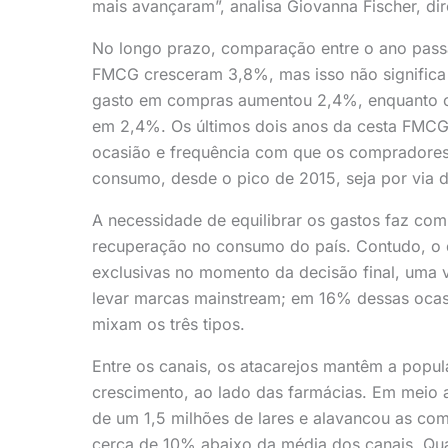
mais avançaram”, analisa Giovanna Fischer, dir
No longo prazo, comparação entre o ano passa
FMCG cresceram 3,8%, mas isso não significa 
gasto em compras aumentou 2,4%, enquanto o
em 2,4%. Os últimos dois anos da cesta FMC
ocasião e frequência com que os compradore
consumo, desde o pico de 2015, seja por via 
A necessidade de equilibrar os gastos faz co
recuperação no consumo do país. Contudo, o 
exclusivas no momento da decisão final, uma
levar marcas mainstream; em 16% dessas oca
mixam os três tipos.
Entre os canais, os atacarejos mantêm a popul
crescimento, ao lado das farmácias. Em meio 
de um 1,5 milhões de lares e alavancou as co
cerca de 10% abaixo da média dos canais. Qua