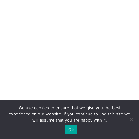
e
1
8
2,
6
%
n
o
e
-
c
o
We use cookies to ensure that we give you the best
m
experience on our website. If you continue to use this site we
will assume that you are happy with it.
m
e
Ok
r