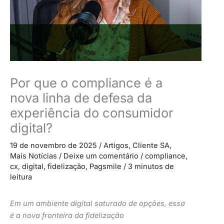
Por que o compliance é a
nova linha de defesa da
experiência do consumidor
digital?
19 de novembro de 2025
/
Artigos
,
Cliente SA
,
Mais Notícias
/
Deixe um comentário
/
compliance
,
cx
,
digital
,
fidelização
,
Pagsmile
/
3 minutos de
leitura
Em um ambiente digital saturado de opções, essa
é a nova fronteira da fidelização