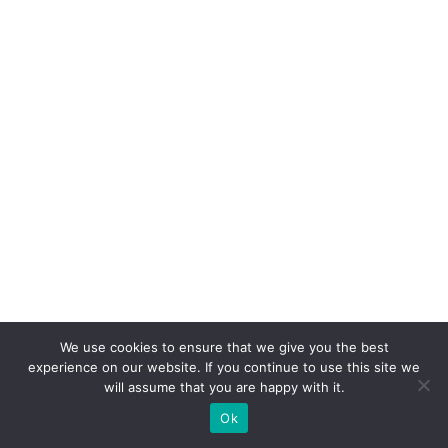
id
o
r
6.
0
n
ã
o
c
o
m
p
ra
We use cookies to ensure that we give you the best
experience on our website. If you continue to use this site we
p
will assume that you are happy with it.
r
Ok
o