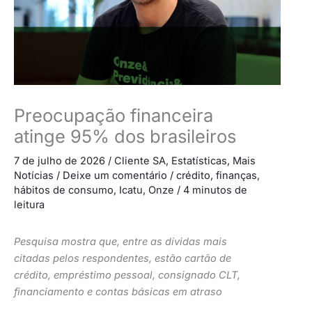
Preocupação financeira
atinge 95% dos brasileiros
7 de julho de 2026
/
Cliente SA
,
Estatísticas
,
Mais
Notícias
/
Deixe um comentário
/
crédito
,
finanças
,
hábitos de consumo
,
Icatu
,
Onze
/
4 minutos de
leitura
Pesquisa mostra que, entre as dívidas mais
citadas pelos respondentes, estão cartão de
crédito, empréstimo pessoal, consignado CLT,
financiamento e contas básicas em atraso