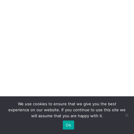
e
d
e
s
a
p
ar
e
c
e
r:
p
o
We use cookies to ensure that we give you the best
experience on our website. If you continue to use this site we
r
will assume that you are happy with it.
q
Ok
u