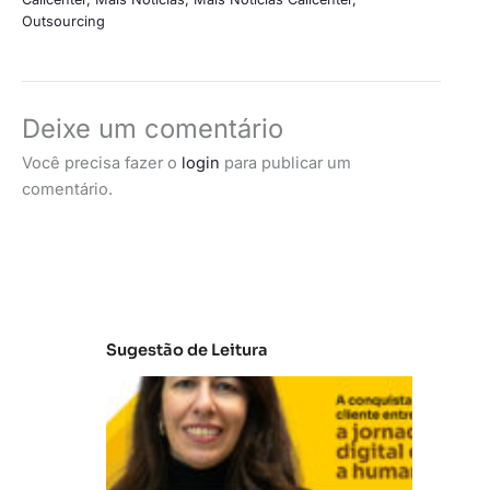
Outsourcing
Deixe um comentário
Você precisa fazer o
login
para publicar um
comentário.
Sugestão de Leitura
E
m
b
ra