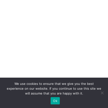
st
a
n
a
e
x
p
e
ri
ê
n
ci
a
We use cookies to ensure that we give you the best
d
experience on our website. If you continue to use this site we
will assume that you are happy with it.
o
Ok
cl