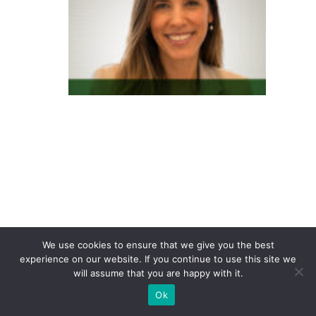
O
L
X
fe
c
h
a
p
ar
c
e
ri
a
We use cookies to ensure that we give you the best
experience on our website. If you continue to use this site we
c
will assume that you are happy with it.
o
Ok
m