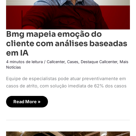
Bmg mapeia emoção do
cliente com análises baseadas
em IA
4 minutos de leitura
/
Callcenter
,
Cases
,
Destaque Callcenter
,
Mais
Notícias
Equipe de especialistas pode atuar preventivamente em
casos de atrito, com solução imediata de 62% dos casos
Read More »
Banco