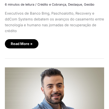
6 minutos de leitura
/
Crédito e Cobrança
,
Destaque
,
Gestão
Executivos de Banco Bmg, Paschoalotto, Recovery e
ddCom Systems debatem os avanços do casamento entre
tecnologia e humano nas jornadas de recuperação de
crédito
Read More »
Bmg
mapeia
emoção
do
cliente
com
análises
baseadas
em
IA