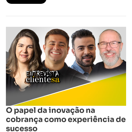
O
papel
da
inovação
na
cobrança
como
experiência
de
sucesso
O papel da inovação na
cobrança como experiência de
sucesso