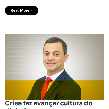
Read More »
Crise
faz
avançar
cultura
do
digital
Crise faz avançar cultura do