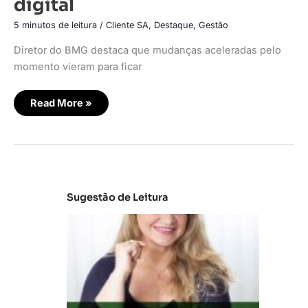
digital
5 minutos de leitura
/
Cliente SA
,
Destaque
,
Gestão
Diretor do BMG destaca que mudanças aceleradas pelo
momento vieram para ficar
Read More »
Sugestão de Leitura
C
la
s
s
e