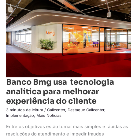
Bmg
usa
tecnologia
analítica
para
melhorar
experiência
do
cliente
Banco Bmg usa tecnologia
analítica para melhorar
experiência do cliente
3 minutos de leitura
/
Callcenter
,
Destaque Callcenter
,
Implementação
,
Mais Notícias
Entre os objetivos estão tornar mais simples e rápidas as
resoluções do atendimento e impedir fraudes