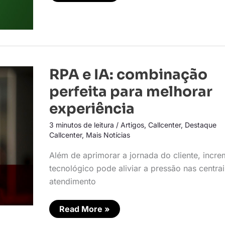
RPA
RPA e IA: combinação
e
IA:
perfeita para melhorar
combinação
perfeita
experiência
para
melhorar
3 minutos de leitura
/
Artigos
,
Callcenter
,
Destaque
experiência
Callcenter
,
Mais Notícias
Além de aprimorar a jornada do cliente, incr
tecnológico pode aliviar a pressão nas centra
atendimento
Read More »