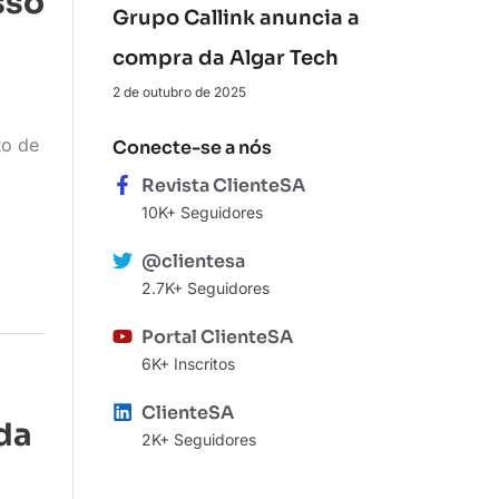
sso
Grupo Callink anuncia a
compra da Algar Tech
,
2 de outubro de 2025
to de
Conecte-se a nós
Revista ClienteSA
10K+ Seguidores
@clientesa
2.7K+ Seguidores
Portal ClienteSA
6K+ Inscritos
ClienteSA
da
2K+ Seguidores