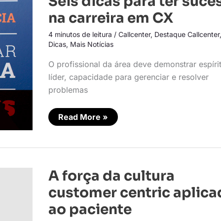
Seis dicas para ter suce
dicas
para
na carreira em CX
ter
sucesso
4 minutos de leitura
/
Callcenter
,
Destaque Callcenter
na
carreira
Dicas
,
Mais Notícias
em
CX
O profissional da área deve demonstrar espíri
líder, capacidade para gerenciar e resolver
problemas
Read More »
A
A força da cultura
força
da
customer centric aplica
cultura
customer
ao paciente
centric
aplicada