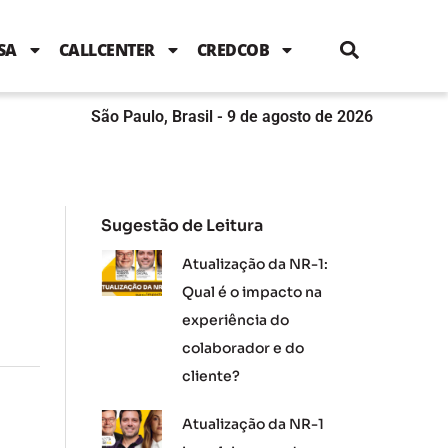
i
c
i
u
n
s
l
e
t
t
k
t
e
b
t
u
e
a
SA
CALLCENTER
CREDCOB
o
e
b
d
g
o
r
e
i
r
k
n
a
m
São Paulo, Brasil - 9 de agosto de 2026
Sugestão de Leitura
Atualização da NR-1:
Qual é o impacto na
experiência do
colaborador e do
cliente?
Atualização da NR-1