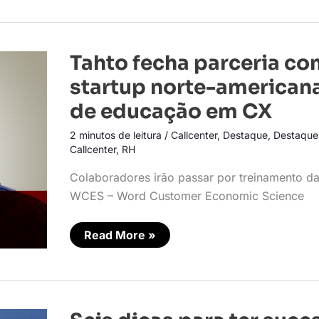
Tahto
Tahto fecha parceria co
fecha
parceria
startup norte-american
com
startup
de educação em CX
norte-
americana
2 minutos de leitura
/
Callcenter
,
Destaque
,
Destaque
de
educação
Callcenter
,
RH
em
CX
Colaboradores irão passar por treinamento d
WCES – Word Customer Economic Science
Read More »
Seis