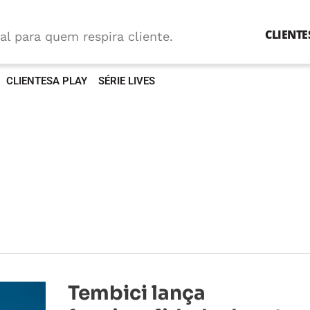
CLIENTE
al para quem respira cliente.
CLIENTESA PLAY
SÉRIE LIVES
Tembici
Tembici lança
lança
funcionalidade