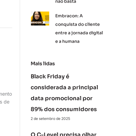
não basta
Embracon: A
conquista do cliente
entre a jornada digital
e a humana
Mais lidas
Black Friday é
considerada a principal
emento
data promocional por
is de
89% dos consumidores
2 de setembro de 2025
O C-Level precisa olhar