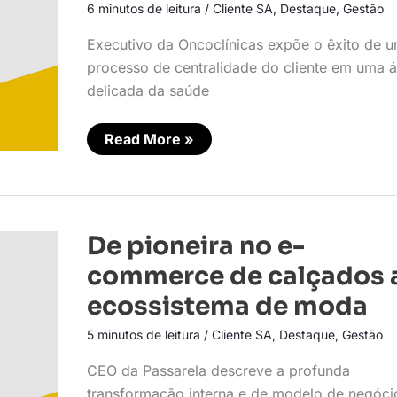
6 minutos de leitura
/
Cliente SA
,
Destaque
,
Gestão
ao
paciente
Executivo da Oncoclínicas expõe o êxito de 
processo de centralidade do cliente em uma 
delicada da saúde
Read More »
De
De pioneira no e-
pioneira
no
commerce de calçados 
e-
commerce
ecossistema de moda
de
calçados
5 minutos de leitura
/
Cliente SA
,
Destaque
,
Gestão
a
ecossistema
de
CEO da Passarela descreve a profunda
moda
transformação interna e de modelo de negóci