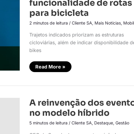
funcionalidade de rotas
de
rotas
para bicicleta
para
bicicleta
2 minutos de leitura
/
Cliente SA
,
Mais Notícias
,
Mobi
Trajetos indicados priorizam as estruturas
cicloviárias, além de indicar disponibilidade d
bikes
Read More »
A
A reinvenção dos event
reinvenção
dos
no modelo híbrido
eventos
no
5 minutos de leitura
/
Cliente SA
,
Destaque
,
Gestão
modelo
híbrido