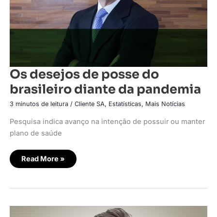
Os desejos de posse do
brasileiro diante da pandemia
3 minutos de leitura
/
Cliente SA
,
Estatísticas
,
Mais Notícias
Pesquisa indica avanço na intenção de possuir ou manter
plano de saúde
Read More »
A
diversidade