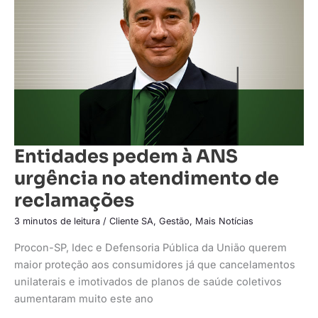
no
atendimento
de
reclamações
Entidades pedem à ANS
urgência no atendimento de
reclamações
3 minutos de leitura
/
Cliente SA
,
Gestão
,
Mais Notícias
Procon-SP, Idec e Defensoria Pública da União querem
maior proteção aos consumidores já que cancelamentos
unilaterais e imotivados de planos de saúde coletivos
aumentaram muito este ano