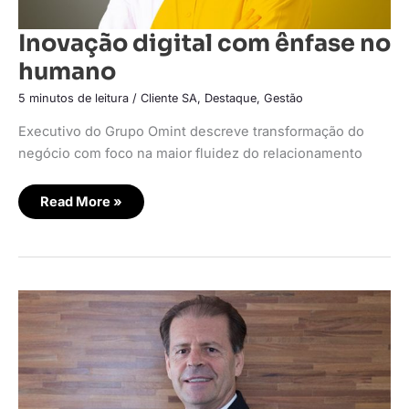
Inovação digital com ênfase no
humano
5 minutos de leitura
/
Cliente SA
,
Destaque
,
Gestão
Executivo do Grupo Omint descreve transformação do
negócio com foco na maior fluidez do relacionamento
Read More »
Os
desejos
de
posse
do
brasileiro
diante
da
pandemia