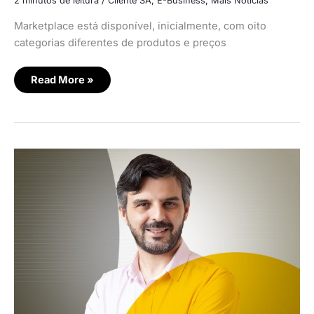
2 minutos de leitura
/
Cliente SA
,
E-Business
,
Mais Notícias
Marketplace está disponível, inicialmente, com oito
categorias diferentes de produtos e preços
Read More »
Inovação
digital
com
ênfase
no
humano