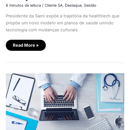
6 minutos de leitura
/
Cliente SA
,
Destaque
,
Gestão
Presidente da Sami expõe a trajetória da healthtech que
propõe um novo modelo em planos de saúde unindo
tecnologia com mudanças culturais
Read More »
As
preferências
do
consumidor
na
escolha
de
planos
de
saúde