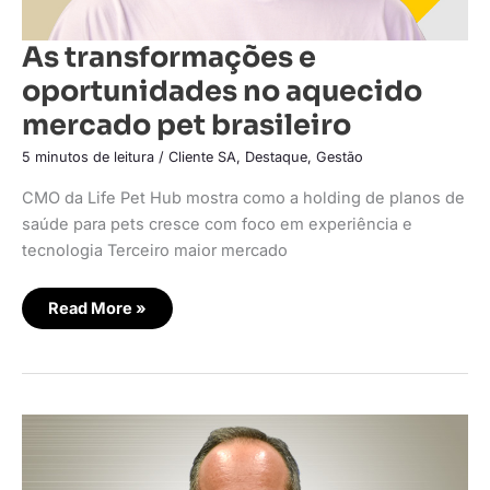
As transformações e
oportunidades no aquecido
mercado pet brasileiro
5 minutos de leitura
/
Cliente SA
,
Destaque
,
Gestão
CMO da Life Pet Hub mostra como a holding de planos de
saúde para pets cresce com foco em experiência e
tecnologia Terceiro maior mercado
Read More »
Procon-
SP
pede
prazo
maior