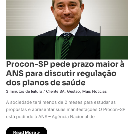
à
ANS
para
discutir
regulação
dos
planos
de
saúde
Procon-SP pede prazo maior à
ANS para discutir regulação
dos planos de saúde
3 minutos de leitura
/
Cliente SA
,
Gestão
,
Mais Notícias
A sociedade terá menos de 2 meses para estudar as
propostas e apresentar suas manifestações O Procon-SP
está pedindo à ANS – Agência Nacional de
Read More »