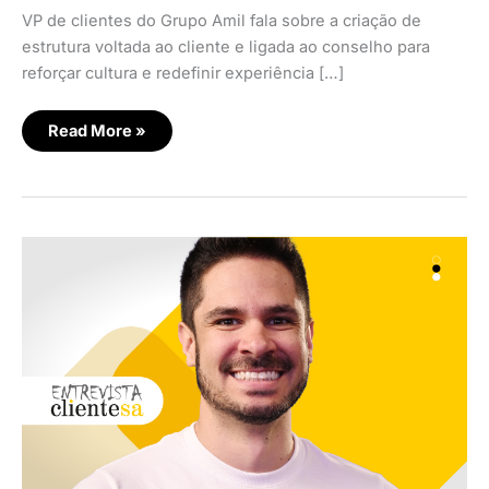
VP de clientes do Grupo Amil fala sobre a criação de
estrutura voltada ao cliente e ligada ao conselho para
reforçar cultura e redefinir experiência […]
Read More »
As
transformações
e
oportunidades
no
aquecido
mercado
pet
brasileiro