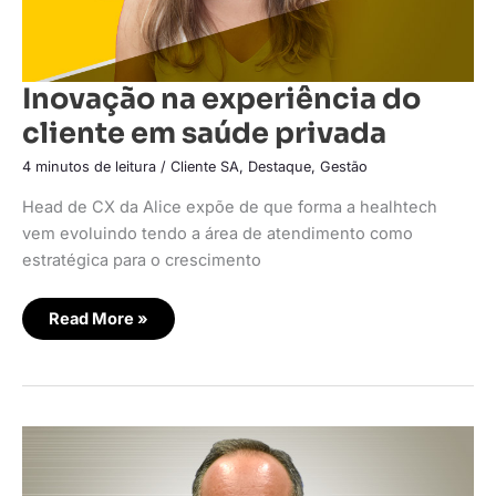
Inovação na experiência do
cliente em saúde privada
4 minutos de leitura
/
Cliente SA
,
Destaque
,
Gestão
Head de CX da Alice expõe de que forma a healhtech
vem evoluindo tendo a área de atendimento como
estratégica para o crescimento
Read More »
Entidades
pedem
à
ANS
urgência