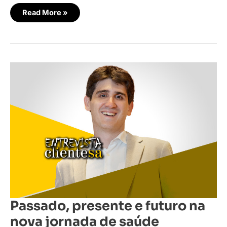
Read More »
Passado,
presente
e
futuro
na
nova
jornada
de
saúde
Passado, presente e futuro na
nova jornada de saúde