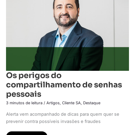
do
compartilhamento
de
senhas
pessoais
Os perigos do
compartilhamento de senhas
pessoais
3 minutos de leitura
/
Artigos
,
Cliente SA
,
Destaque
Alerta vem acompanhado de dicas para quem quer se
prevenir contra possíveis invasões e fraudes