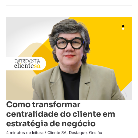
Como
transformar
centralidade
do
cliente
em
estratégia
de
negócio
Como transformar
centralidade do cliente em
estratégia de negócio
4 minutos de leitura
/
Cliente SA
,
Destaque
,
Gestão