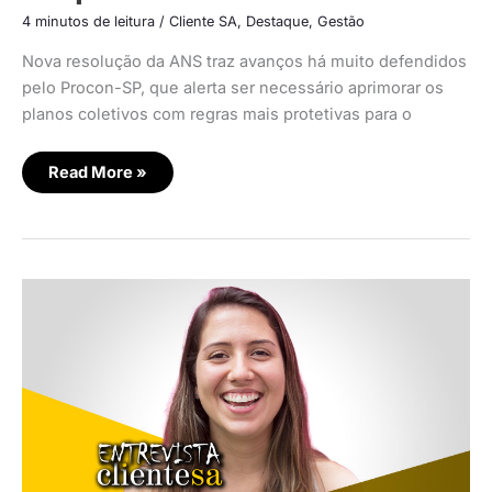
4 minutos de leitura
/
Cliente SA
,
Destaque
,
Gestão
Nova resolução da ANS traz avanços há muito defendidos
pelo Procon-SP, que alerta ser necessário aprimorar os
planos coletivos com regras mais protetivas para o
Read More »
Inovação
na
experiência
do
cliente
em
saúde
privada