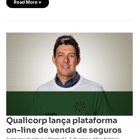
Read More »
Qualicorp
lança
plataforma
on-
line
de
venda
de
seguros
Qualicorp lança plataforma
on-line de venda de seguros