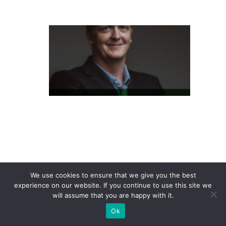
e
L
at
a
m
P
a
s
s
e
S
h
We use cookies to ensure that we give you the best
experience on our website. If you continue to use this site we
o
will assume that you are happy with it.
p
Ok
e