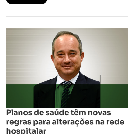
Planos
de
saúde
têm
novas
regras
para
alterações
na
rede
hospitalar
Planos de saúde têm novas
regras para alterações na rede
hospitalar