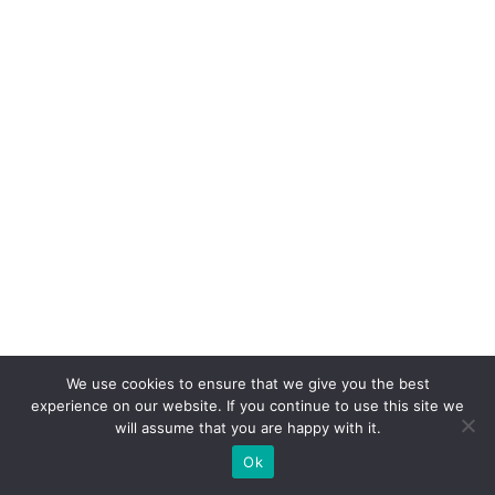
m
p
ra
p
r
o
d
u
t
o,
c
o
We use cookies to ensure that we give you the best
m
experience on our website. If you continue to use this site we
will assume that you are happy with it.
p
Ok
ra
n