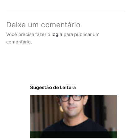
Deixe um comentário
Você precisa fazer o
login
para publicar um
comentário.
Sugestão de Leitura
M
e
r
c
a